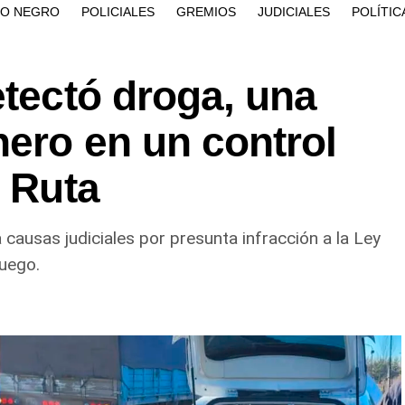
ÍO NEGRO
POLICIALES
GREMIOS
JUDICIALES
POLÍTIC
etectó droga, una
nero en un control
a Ruta
causas judiciales por presunta infracción a la Ley
fuego.