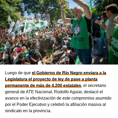
85 millones de dólares destinado a ampliar la
producción, incorporar nuevas áreas bajo riego
y
fortalecer la capacidad de la provincia para enfrentar los
efectos del cambio climático;
y otro de 60 millones de
dólares para equipamiento y modernización de los
hospitales
.
El gobernador está acompañado por el ministro de
Desarrollo Económico y Productivo, Carlos Banacloy; el
ministro de Salud, Demetrio Thalasselis; el ministro de
Hacienda, Gabriel Sánchez y el director ejecutivo de la
Unidad Provincial de Coordinación y Ejecución del
Luego de que
el Gobierno de Río Negro enviara a la
Financiamiento Externo (UPCEFE), Martín Camiña.
Legislatura el proyecto de ley de pase a planta
permanente de más de 4.200 estatales
, el secretario
general de ATE Nacional, Rodolfo Aguiar, destacó el
avance en la efectivización de este compromiso asumido
por el Poder Ejecutivo y celebró la afiliación masiva al
sindicato en la provincia.