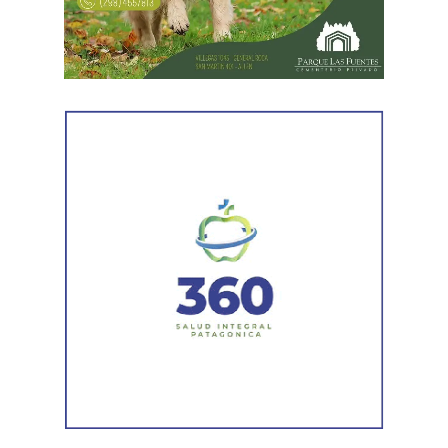
de Río Negro.
se puede garantizar la eficacia del Estado con
trabajadores precarizados».
«También tenemos que resaltar como fruto de la lucha
que los salarios se actualicen por IPC y además se hayan
comenzado a pagar el primero de cada mes. Eso es muy
importante para dotar de previsión a toda la familia
estatal», apuntó Aguiar.
El Secretario General de ATE Nacional destacó que «se
han verificado afiliaciones masivas. Cientos de
trabajadores de todos los ministerios y organismos
públicos provinciales se están afiliando. Esa confianza
que están depositando en el sindicato es fundamental
para fortalecer la pelea y avanzar por más y mejores
derechos».
El acuerdo que había sido pactado en la ciudad de
Cipolletti tras la reunión entre Aguiar y el gobernador