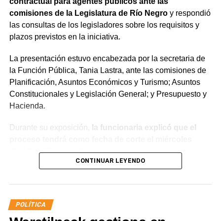
contractual para agentes públicos ante las
comisiones de la Legislatura de Río Negro
y respondió
las consultas de los legisladores sobre los requisitos y
plazos previstos en la iniciativa.
La presentación estuvo encabezada por la secretaria de
la Función Pública, Tania Lastra, ante las comisiones de
Planificación, Asuntos Económicos y Turismo; Asuntos
Constitucionales y Legislación General; y Presupuesto y
Hacienda.
Durante su exposición,
la funcionaria explicó que el
proceso tendrá como fecha de corte el miércoles
(31/12/2025) y detalló que, para acceder a la
CONTINUAR LEYENDO
estabilidad, los agentes deberán aprobar el examen
de idoneidad a través del Instituto Provincial de la
Administración Pública (IPAP), no registrar sanciones
superiores a 10 días de suspensión ante la Junta de
POLÍTICA
Disciplina, contar con un informe favorable y acreditar