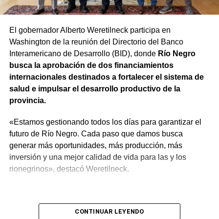
se desarrolle con responsabilidad. «Tenemos que dar
cuenta a todos los rionegrinos de que el trabajo va a ser
El gobernador Alberto Weretilneck participa en
hecho con absoluta responsabilidad y con la visión de
Washington de la reunión del Directorio del Banco
que quienes estén trabajando en el Estado sean los
Interamericano de Desarrollo (BID), donde
Río Negro
mejores», expresó.
busca la aprobación de dos financiamientos
internacionales destinados a fortalecer el sistema de
salud e impulsar el desarrollo productivo de la
provincia.
«Estamos gestionando todos los días para garantizar el
futuro de Río Negro. Cada paso que damos busca
generar más oportunidades, más producción, más
inversión y una mejor calidad de vida para las y los
rionegrinos», destacó Weretilneck.
CONTINUAR LEYENDO