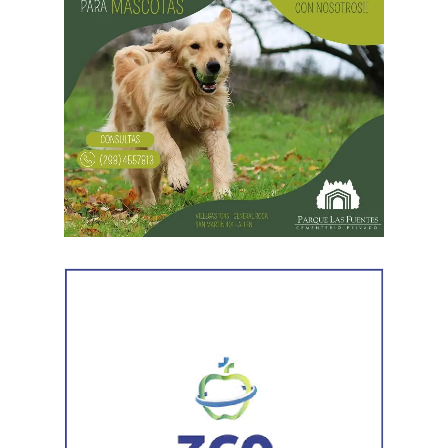
efectivo y dos teléfonos celulares. En el lugar se
recuperó parte de los bienes robados y se detuvo al
primer involucrado.
En forma paralela,
otra comisión policial se dirigió a
una vivienda ubicada en el barrio Villa Obrera,
señalada por la víctima. Allí se identificó al segundo
sospechoso
y se llevaron adelante distintas diligencias
en el marco de la investigación.