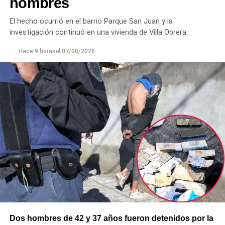
hombres
Ante la persistencia de la conducta agresiva y el
incumplimiento de las indicaciones impartidas por los
El hecho ocurrió en el barrio Parque San Juan y la
efectivos,
el hombre fue demorado con el objetivo de
investigación continuó en una vivienda de Villa Obrera.
prevenir que la situación derivara en un hecho de
mayor gravedad.
Hace 9 horas
el
07/08/2026
Dos hombres de 42 y 37 años fueron detenidos por la