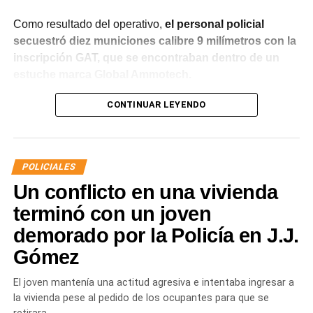
Como resultado del operativo,
el personal policial
secuestró diez municiones calibre 9 milímetros con la
inscripción GAT, que se encontraban dentro de un
estuche marca Global Ammotech.
Tras el hallazgo, se dio intervención a la Fiscalía N° 6,
CONTINUAR LEYENDO
que dispuso que las municiones sean remitidas en
calidad de secuestro y queden a disposición de la
Justicia.
POLICIALES
Un conflicto en una vivienda
terminó con un joven
demorado por la Policía en J.J.
Gómez
El joven mantenía una actitud agresiva e intentaba ingresar a
la vivienda pese al pedido de los ocupantes para que se