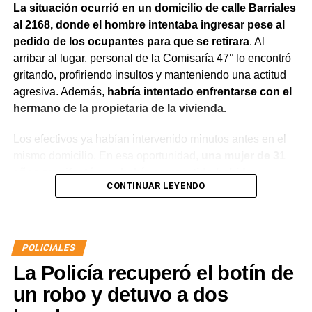
La situación ocurrió en un domicilio de calle Barriales
al 2168, donde el hombre intentaba ingresar pese al
pedido de los ocupantes para que se retirara
. Al
arribar al lugar, personal de la Comisaría 47° lo encontró
gritando, profiriendo insultos y manteniendo una actitud
agresiva. Además,
habría intentado enfrentarse con el
hermano de la propietaria de la vivienda.
Los efectivos ya habían intervenido minutos antes en el
mismo domicilio. En esa oportunidad,
una mujer de 31
años manifestó que había compartido bebidas
CONTINUAR LEYENDO
alcohólicas con el joven y que, en el marco de una
discusión, sufrió una lesión leve en el rostro.
La víctima expresó que no deseaba radicar una
POLICIALES
denuncia penal ni recibir asistencia médica y
La Policía recuperó el botín de
únicamente solicitó que el joven se retirara del lugar
para evitar que el conflicto continuara.
un robo y detuvo a dos