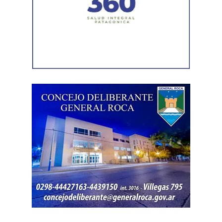
Durante el procedimiento, el personal encontró el teléfono
celular que permanecía desaparecido, oculto en el
acceso a la vivienda. El aparato fue reconocido por la
víctima, quien presentó la documentación
correspondiente para acreditar su propiedad. Además,
también
fue hallada la bolsa con el dinero en efectivo
denunciado como robado
.
Posteriormente, el inmueble fue preservado para la
intervención del Gabinete de Criminalística, que realizó
las pericias correspondientes. Otros elementos
encontrados quedaron bajo resguardo para determinar su
procedencia.
Por disposición de la Fiscalía de turno, ambos hombres
permanecen detenidos en el marco de una causa por
robo.