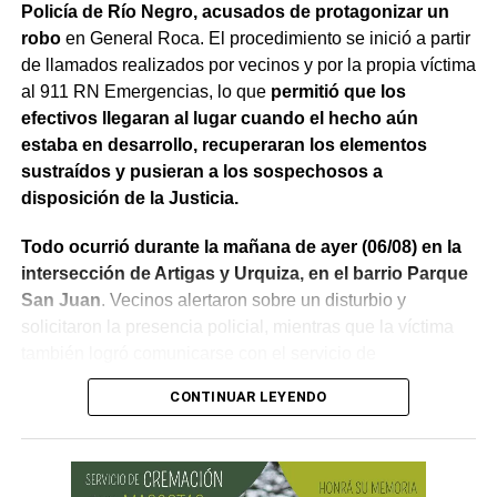
Policía de Río Negro, acusados de protagonizar un
robo
en General Roca. El procedimiento se inició a partir
de llamados realizados por vecinos y por la propia víctima
al 911 RN Emergencias, lo que
permitió que los
efectivos llegaran al lugar cuando el hecho aún
estaba en desarrollo, recuperaran los elementos
sustraídos y pusieran a los sospechosos a
disposición de la Justicia.
Todo ocurrió durante la mañana de ayer (06/08) en la
intersección de Artigas y Urquiza, en el barrio Parque
San Juan
. Vecinos alertaron sobre un disturbio y
solicitaron la presencia policial, mientras que la víctima
también logró comunicarse con el servicio de
emergencias para informar lo que estaba ocurriendo.
CONTINUAR LEYENDO
Al llegar, los efectivos encontraron a la víctima reteniendo
a uno de los sospechosos. Según relató,
ambos
hombres le habían sustraído una bolsa con dinero en