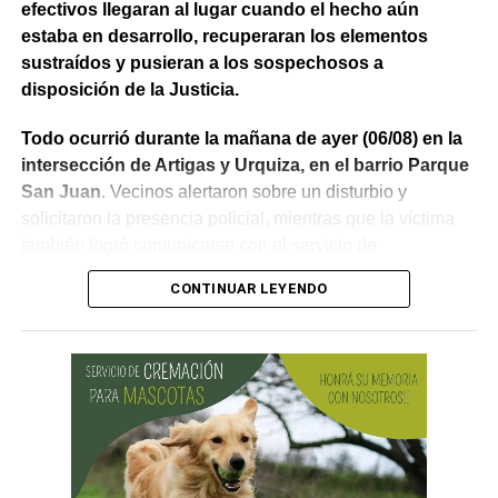
efectivos llegaran al lugar cuando el hecho aún
estaba en desarrollo, recuperaran los elementos
sustraídos y pusieran a los sospechosos a
disposición de la Justicia.
Todo ocurrió durante la mañana de ayer (06/08) en la
intersección de Artigas y Urquiza, en el barrio Parque
San Juan
. Vecinos alertaron sobre un disturbio y
solicitaron la presencia policial, mientras que la víctima
también logró comunicarse con el servicio de
emergencias para informar lo que estaba ocurriendo.
CONTINUAR LEYENDO
Al llegar, los efectivos encontraron a la víctima reteniendo
a uno de los sospechosos. Según relató,
ambos
hombres le habían sustraído una bolsa con dinero en
efectivo y dos teléfonos celulares. En el lugar se
recuperó parte de los bienes robados y se detuvo al
primer involucrado.