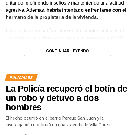
gritando, profiriendo insultos y manteniendo una actitud
agresiva. Además,
habría intentado enfrentarse con el
hermano de la propietaria de la vivienda.
Los efectivos ya habían intervenido minutos antes en el
mismo domicilio. En esa oportunidad,
una mujer de 31
años manifestó que había compartido bebidas
CONTINUAR LEYENDO
alcohólicas con el joven y que, en el marco de una
discusión, sufrió una lesión leve en el rostro.
La víctima expresó que no deseaba radicar una
POLICIALES
denuncia penal ni recibir asistencia médica y
La Policía recuperó el botín de
únicamente solicitó que el joven se retirara del lugar
para evitar que el conflicto continuara.
un robo y detuvo a dos
hombres
Ante la persistencia de la conducta agresiva y el
incumplimiento de las indicaciones impartidas por los
El hecho ocurrió en el barrio Parque San Juan y la
efectivos,
el hombre fue demorado con el objetivo de
investigación continuó en una vivienda de Villa Obrera.
prevenir que la situación derivara en un hecho de