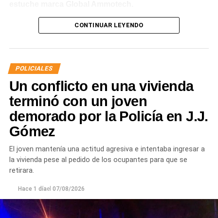
estuche marca Global Ammotech.
Tras el hallazgo, se dio intervención a la Fiscalía N° 6,
CONTINUAR LEYENDO
que dispuso que las municiones sean remitidas en
calidad de secuestro y queden a disposición de la
Justicia.
POLICIALES
Un conflicto en una vivienda
terminó con un joven
demorado por la Policía en J.J.
Gómez
El joven mantenía una actitud agresiva e intentaba ingresar a
la vivienda pese al pedido de los ocupantes para que se
retirara.
Hace 1 día
el
07/08/2026