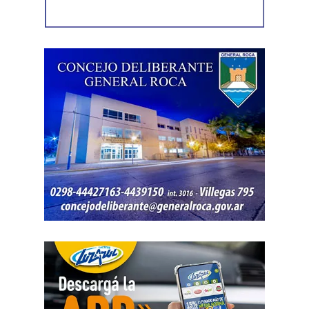
víctima, quien presentó la documentación
correspondiente para acreditar su propiedad. Además,
también
fue hallada la bolsa con el dinero en efectivo
denunciado como robado
.
Posteriormente, el inmueble fue preservado para la
intervención del Gabinete de Criminalística, que realizó
las pericias correspondientes. Otros elementos
encontrados quedaron bajo resguardo para determinar su
procedencia.
Por disposición de la Fiscalía de turno, ambos hombres
permanecen detenidos en el marco de una causa por
robo.