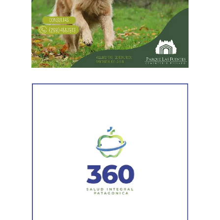
En forma paralela,
otra comisión policial se dirigió a
una vivienda ubicada en el barrio Villa Obrera,
señalada por la víctima. Allí se identificó al segundo
sospechoso
y se llevaron adelante distintas diligencias
en el marco de la investigación.
Durante el procedimiento, el personal encontró el teléfono
celular que permanecía desaparecido, oculto en el
acceso a la vivienda. El aparato fue reconocido por la