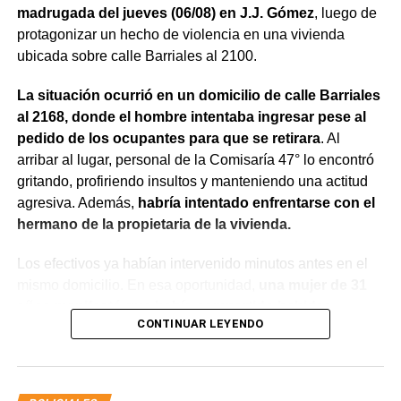
madrugada del jueves (06/08) en J.J. Gómez
, luego de
protagonizar un hecho de violencia en una vivienda
ubicada sobre calle Barriales al 2100.
La situación ocurrió en un domicilio de calle Barriales
al 2168, donde el hombre intentaba ingresar pese al
pedido de los ocupantes para que se retirara
. Al
arribar al lugar, personal de la Comisaría 47° lo encontró
gritando, profiriendo insultos y manteniendo una actitud
agresiva. Además,
habría intentado enfrentarse con el
hermano de la propietaria de la vivienda.
Los efectivos ya habían intervenido minutos antes en el
mismo domicilio. En esa oportunidad,
una mujer de 31
años manifestó que había compartido bebidas
CONTINUAR LEYENDO
alcohólicas con el joven y que, en el marco de una
discusión, sufrió una lesión leve en el rostro.
La víctima expresó que no deseaba radicar una