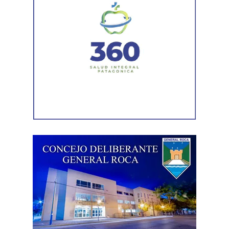
Durante el procedimiento, el personal encontró el teléfono
celular que permanecía desaparecido, oculto en el
acceso a la vivienda. El aparato fue reconocido por la
víctima, quien presentó la documentación
correspondiente para acreditar su propiedad. Además,
también
fue hallada la bolsa con el dinero en efectivo
denunciado como robado
.
Posteriormente, el inmueble fue preservado para la
intervención del Gabinete de Criminalística, que realizó
las pericias correspondientes. Otros elementos
encontrados quedaron bajo resguardo para determinar su
procedencia.