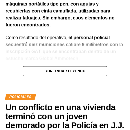
máquinas portátiles tipo pen, con agujas y
recubiertas con cinta camuflada, utilizadas para
realizar tatuajes. Sin embargo, esos elementos no
fueron encontrados.
Como resultado del operativo,
el personal policial
secuestró diez municiones calibre 9 milímetros con la
inscripción GAT, que se encontraban dentro de un
estuche marca Global Ammotech.
Tras el hallazgo, se dio intervención a la Fiscalía N° 6,
CONTINUAR LEYENDO
que dispuso que las municiones sean remitidas en
calidad de secuestro y queden a disposición de la
Justicia.
POLICIALES
Un conflicto en una vivienda
terminó con un joven
demorado por la Policía en J.J.