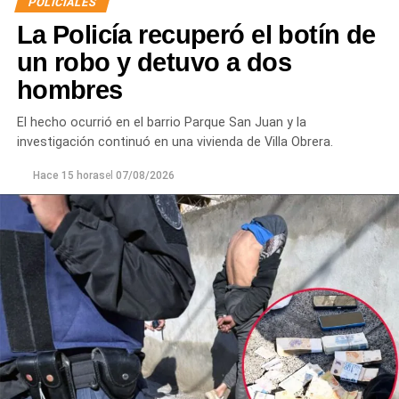
POLICIALES
denuncia penal ni recibir asistencia médica y
La Policía recuperó el botín de
únicamente solicitó que el joven se retirara del lugar
para evitar que el conflicto continuara.
un robo y detuvo a dos
hombres
Ante la persistencia de la conducta agresiva y el
incumplimiento de las indicaciones impartidas por los
El hecho ocurrió en el barrio Parque San Juan y la
efectivos,
el hombre fue demorado con el objetivo de
investigación continuó en una vivienda de Villa Obrera.
prevenir que la situación derivara en un hecho de
mayor gravedad.
Hace 15 horas
el
07/08/2026