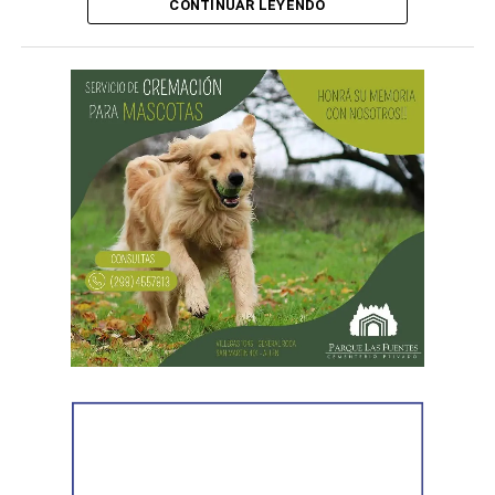
CONTINUAR LEYENDO
Al llegar, los efectivos encontraron a la víctima reteniendo
a uno de los sospechosos. Según relató,
ambos
hombres le habían sustraído una bolsa con dinero en
efectivo y dos teléfonos celulares. En el lugar se
recuperó parte de los bienes robados y se detuvo al
primer involucrado.
En forma paralela,
otra comisión policial se dirigió a
una vivienda ubicada en el barrio Villa Obrera,
señalada por la víctima. Allí se identificó al segundo
sospechoso
y se llevaron adelante distintas diligencias
en el marco de la investigación.