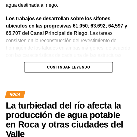
agua destinada al riego.
Los trabajos se desarrollan sobre los sifones
ubicados en las progresivas 61,050; 63,692; 64,597 y
65,707 del Canal Principal de Riego
. Las tareas
consisten en la reconstrucción del revestimiento de
hormigón de los taludes en ambas márgenes, de acuerdo
con las características de cada una de las estructuras.
CONTINUAR LEYENDO
La obra incluye la demolición de losas deterioradas, la
incorporación de suelo granular en los sectores que lo
requieren, la ejecución de un nuevo revestimiento de
hormigón reforzado con malla de acero y el sellado de
ROCA
juntas para mejorar la durabilidad de la infraestructura.
La turbiedad del río afecta la
Desde el DPA destacaron que esta intervención forma
producción de agua potable
parte del plan de mantenimiento y renovación de la
en Roca y otras ciudades del
infraestructura hídrica provincial, con el propósito de
Valle
optimizar la conducción del agua, preservar el Canal