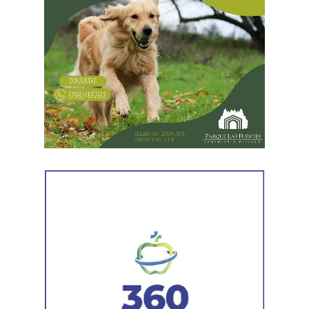
turbiedad cercanos a 80 NTU, mientras que en
Chichinales rondan los 10 NTU. En ambos casos, las
plantas continúan funcionando con monitoreo
permanente.
Los equipos técnicos de Aguas Rionegrinas mantienen
un seguimiento constante de la evolución de la turbiedad
para adecuar la producción de agua potable de acuerdo
con las condiciones que presenta el río.