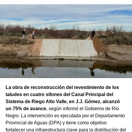
El viernes (14/08) continuará con temperaturas en
ascenso, con una máxima de 13°C y una mínima de 2°C.
Se espera cielo mayormente cubierto durante el día y
cubierto durante la noche, con vientos del este de hasta
20 km/h y ráfagas de 35 km/h.
Finalmente,
el sábado (15/08) será la jornada más
templada del período, con una máxima de 14°C y una
mínima de 2°C
. El cielo permanecerá cubierto durante el
día y la noche, mientras que el viento será más leve, con
17 km/h durante el día y 8 km/h durante la noche.
La obra de reconstrucción del revestimiento de los
taludes en cuatro sifones del Canal Principal del
Sistema de Riego Alto Valle, en J.J. Gómez, alcanzó
un 75% de avance
, según informó el Gobierno de Río
Negro. La intervención es ejecutada por el Departamento
Provincial de Aguas (DPA) y tiene como objetivo
fortalecer una infraestructura clave para la distribución del