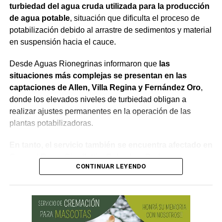
turbiedad del agua cruda utilizada para la producción
de agua potable
, situación que dificulta el proceso de
potabilización debido al arrastre de sedimentos y material
en suspensión hacia el cauce.
Desde Aguas Rionegrinas informaron que
las
situaciones más complejas se presentan en las
captaciones de Allen, Villa Regina y Fernández Oro
,
donde los elevados niveles de turbiedad obligan a
realizar ajustes permanentes en la operación de las
plantas potabilizadoras.
En tanto, el servicio también se encuentra afectado en
General Roca, Cipolletti y Balsa Las Perlas,
CONTINUAR LEYENDO
localidades donde podrían registrarse bajas de
presión o interrupciones temporales
mientras se
trabaja para sostener la producción de agua potable.
Por otra parte, en Gral. E. Godoy se registran valores de