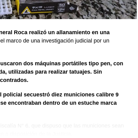
neral Roca realizó un allanamiento en una
 el marco de una investigación judicial por un
buscaron dos máquinas portátiles tipo pen, con
, utilizadas para realizar tatuajes. Sin
contrados.
l policial secuestró diez municiones calibre 9
e se encontraban dentro de un estuche marca
 Fiscalía N° 6, que dispuso que las municiones sean
 a disposición de la Justicia.