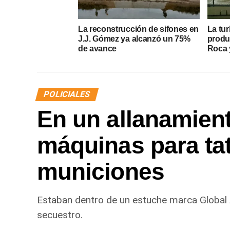
La reconstrucción de sifones en
La tur
J.J. Gómez ya alcanzó un 75%
produ
de avance
Roca y
POLICIALES
En un allanamien
máquinas para ta
municiones
Estaban dentro de un estuche marca Global
secuestro.