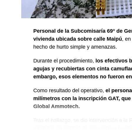
Personal de la Subcomisaría 69° de Ge
vivienda ubicada sobre calle Maipú
, en
hecho de hurto simple y amenazas.
Durante el procedimiento,
los efectivos 
agujas y recubiertas con cinta camuflada
embargo, esos elementos no fueron en
Como resultado del operativo,
el persona
milímetros con la inscripción GAT, qu
Global Ammotech.
Tras el hallazgo, se dio intervención a la
remitidas en calidad de secuestro y queden