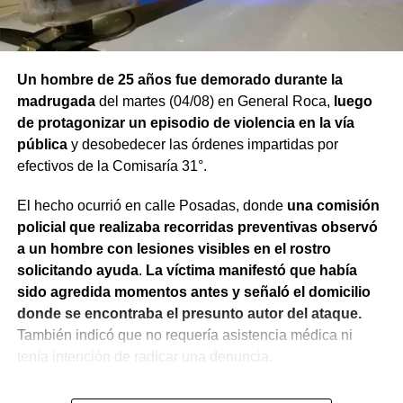
Un hombre de 25 años fue demorado durante la
madrugada
del martes (04/08) en General Roca,
luego
de protagonizar un episodio de violencia en la vía
pública
y desobedecer las órdenes impartidas por
efectivos de la Comisaría 31°.
El hecho ocurrió en calle Posadas, donde
una comisión
policial que realizaba recorridas preventivas observó
a un hombre con lesiones visibles en el rostro
solicitando ayuda
.
La víctima manifestó que había
sido agredida momentos antes y señaló el domicilio
donde se encontraba el presunto autor del ataque.
También indicó que no requería asistencia médica ni
tenía intención de radicar una denuncia.
Al llegar al lugar,
los uniformados encontraron a un