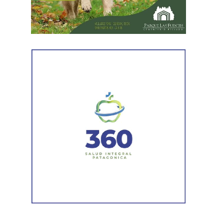
Posteriormente, personal del Gabinete de Criminalística
realizó las diligencias periciales correspondientes, entre
ellas el registro fotográfico de las prendas utilizadas por
los sospechosos, las cuales fueron incorporadas a la
investigación que continúa bajo la órbita del Ministerio
Público Fiscal.