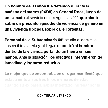
Un hombre de 30 años fue detenido durante la
mañana del martes (04/08) en General Roca, luego de
un llamado
al servicio de emergencias 911
que alertó
sobre un presunto episodio de violencia de género en
una vivienda ubicada sobre calle Tortolitas.
Personal de la Subcomisaría 69°
acudió al domicilio
tras recibir la alerta y, al llegar,
encontró al hombre
dentro de la vivienda portando un hierro en sus
manos.
Ante la situación,
los efectivos intervinieron de
inmediato y lograron reducirlo
.
La mujer que se encontraba en el lugar manifestó que
estaba junto a sus tres hijos menores de edad
cuando su ex pareja habría intentado ingresar por la
fuerza utilizando el hierro para abrir la puerta.
Además,
CONTINUAR LEYENDO
indicó que meses atrás había radicado una denuncia
por violencia de género y que existía una prohibición