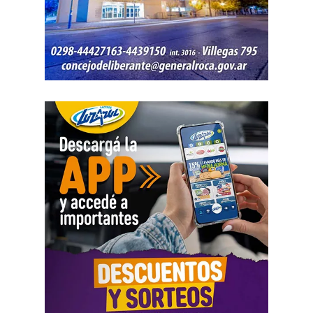
aclaró que esos datos no reflejaban necesariamente la
totalidad de los recursos, ya que existían otras
participaciones comerciales acreditadas en la causa.
El informe bancario añadió otro elemento. La cuenta
registró variaciones importantes entre ingresos, egresos y
saldos durante varios meses. La sentencia tomó esos
movimientos como parte del análisis patrimonial, aunque
no los consideró suficientes para establecer por sí solos
una cifra definitiva.
Las declaraciones testimoniales completaron el cuadro.
Varias personas hablaron sobre locales gastronómicos,
viajes al exterior, vehículos y nivel de vida. Otro
testimonio mencionó la relación del progenitor con una
empresa que ocupaba un inmueble comercial.
Aun con ese conjunto de pruebas, la jueza señaló que
faltó documentación contable específica. También