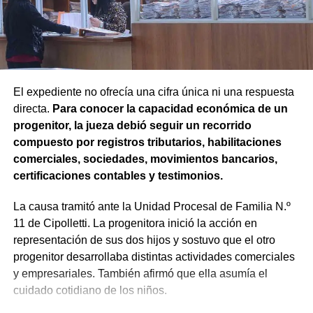
anticipadamente a un proceso judicial cuando una de
las partes decide no continuar con la acción.
Agregó que el Código Procesal Civil y Comercial autoriza
esa posibilidad siempre que, si la demanda ya fue
trasladada, la otra parte haya sido notificada.
El expediente no ofrecía una cifra única ni una respuesta
directa.
Para conocer la capacidad económica de un
Como en este caso ese traslado aún no se había
progenitor, la jueza debió seguir un recorrido
concretado, la jueza entendió que estaban cumplidos
compuesto por registros tributarios, habilitaciones
todos los requisitos legales para admitir el desistimiento y
comerciales, sociedades, movimientos bancarios,
declarar extinguido el proceso.
certificaciones contables y testimonios.
«En virtud de ello entiendo que se encuentran
La causa tramitó ante la Unidad Procesal de Familia N.º
configurados los recaudos previstos en el artículo 278,
11 de Cipolletti. La progenitora inició la acción en
para que opere el desistimiento del proceso por voluntad
representación de sus dos hijos y sostuvo que el otro
de la parte», explicó. Además, se estableció que las
progenitor desarrollaba distintas actividades comerciales
actuaciones permanezcan archivadas en formato digital,
y empresariales. También afirmó que ella asumía el
conforme a la normativa vigente del Poder Judicial de Río
cuidado cotidiano de los niños.
Negro.