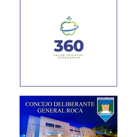
gerente en una sociedad. Otro informe municipal dio
cuenta de antecedentes vinculados con inmuebles y
permisos comerciales.
La Agencia de Recaudación y Control Aduanero sumó
más piezas. Según la sentencia,
el progenitor aparecía
registrado como socio, gerente o administrador en
distintas firmas. A esa información se agregó un
contrato de franquicia para la explotación de un local
comercial. La documentación acreditó vínculos con
sociedades, comercios y emprendimientos. Sin
embargo, el expediente no permitió determinar con
exactitud cuánto dinero generaban esas actividades
ni qué parte correspondía al progenitor.
La jueza también examinó una certificación contable que
él mismo presentó. Ese documento informó un promedio
de ingresos durante un período determinado y consignó
una relación laboral con una de las empresas. El fallo