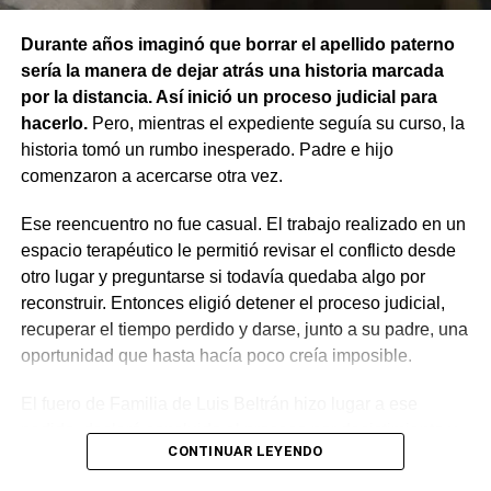
cuidados de su dueño. En este caso, el daño recayó
sobre otro animal, por lo que esa norma tampoco
Durante años imaginó que borrar el apellido paterno
resultaba aplicable.
sería la manera de dejar atrás una historia marcada
por la distancia. Así inició un proceso judicial para
El fallo aclaró que el archivo de la causa
hacerlo.
Pero, mientras el expediente seguía su curso, la
contravencional no impide que el dueño del perro
historia tomó un rumbo inesperado. Padre e hijo
lesionado reclame por la vía civil una indemnización
comenzaron a acercarse otra vez.
por los daños que considere haber sufrido.
Ese reencuentro no fue casual. El trabajo realizado en un
espacio terapéutico le permitió revisar el conflicto desde
otro lugar y preguntarse si todavía quedaba algo por
reconstruir. Entonces eligió detener el proceso judicial,
recuperar el tiempo perdido y darse, junto a su padre, una
oportunidad que hasta hacía poco creía imposible.
El fuero de Familia de Luis Beltrán hizo lugar a ese
pedido, declaró concluido el proceso por desistimiento y
CONTINUAR LEYENDO
ordenó el archivo de las actuaciones. La jueza consideró
que se encontraban reunidos los requisitos previstos por