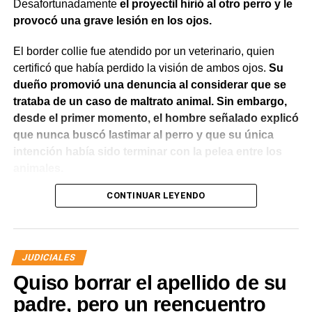
Desafortunadamente
el proyectil hirió al otro perro y le
provocó una grave lesión en los ojos.
El border collie fue atendido por un veterinario, quien
certificó que había perdido la visión de ambos ojos.
Su
dueño promovió una denuncia al considerar que se
trataba de un caso de maltrato animal. Sin embargo,
desde el primer momento, el hombre señalado explicó
que nunca buscó lastimar al perro y que su única
intención había sido terminar con la pelea entre los
animales.
CONTINUAR LEYENDO
El Juzgado de Paz analizó el caso y resolvió desestimar
la denuncia y archivar las actuaciones. La jueza concluyó
que los hechos no configuraban la contravención de
maltrato animal prevista en el Código Contravencional.
JUDICIALES
Quiso borrar el apellido de su
La sentencia destacó que esa figura exige una conducta
dolosa, es decir, la voluntad de provocar daño al animal.
padre, pero un reencuentro