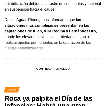
potabilización debido al arrastre de sedimentos y material
en suspensión hacia el cauce.
Desde Aguas Rionegrinas informaron que
las
situaciones más complejas se presentan en las
captaciones de Allen, Villa Regina y Fernández Oro
,
donde los elevados niveles de turbiedad obligan a
realizar ajustes permanentes en la operación de las
plantas potabilizadoras.
En tanto, el servicio también se encuentra afectado en
General Roca, Cipolletti y Balsa Las Perlas,
CONTINUAR LEYENDO
localidades donde podrían registrarse bajas de
presión o interrupciones temporales
mientras se
trabaja para sostener la producción de agua potable.
ROCA
Por otra parte, en Gral. E. Godoy se registran valores de
Roca ya palpita el Día de las
turbiedad cercanos a 80 NTU, mientras que en
Chichinales rondan los 10 NTU. En ambos casos, las
Infancias: Habrá una gran