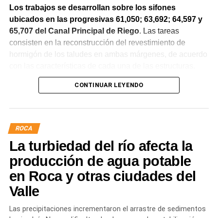
Los trabajos se desarrollan sobre los sifones
ubicados en las progresivas 61,050; 63,692; 64,597 y
65,707 del Canal Principal de Riego
. Las tareas
consisten en la reconstrucción del revestimiento de
hormigón de los taludes en ambas márgenes, de acuerdo
con las características de cada una de las estructuras.
CONTINUAR LEYENDO
La obra incluye la demolición de losas deterioradas, la
incorporación de suelo granular en los sectores que lo
requieren, la ejecución de un nuevo revestimiento de
hormigón reforzado con malla de acero y el sellado de
ROCA
juntas para mejorar la durabilidad de la infraestructura.
La turbiedad del río afecta la
Desde el DPA destacaron que esta intervención forma
producción de agua potable
parte del plan de mantenimiento y renovación de la
en Roca y otras ciudades del
infraestructura hídrica provincial, con el propósito de
Valle
optimizar la conducción del agua, preservar el Canal
Principal de Riego y brindar un servicio más eficiente y
Las precipitaciones incrementaron el arrastre de sedimentos
seguro para los productores del Alto Valle.