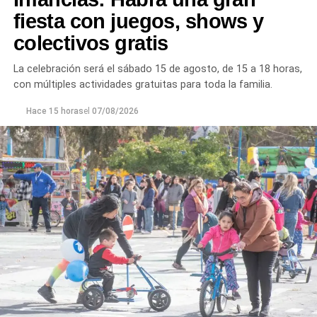
plantas continúan funcionando con monitoreo
fiesta con juegos, shows y
permanente.
colectivos gratis
Los equipos técnicos de Aguas Rionegrinas mantienen
La celebración será el sábado 15 de agosto, de 15 a 18 horas,
un seguimiento constante de la evolución de la turbiedad
con múltiples actividades gratuitas para toda la familia.
para adecuar la producción de agua potable de acuerdo
con las condiciones que presenta el río.
Hace 15 horas
el
07/08/2026