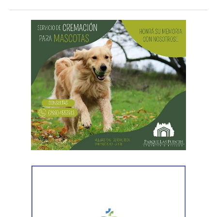
¿Por qué se celebra el Día de las
Infancias?
La conmemoración tiene su origen en una
recomendación realizada por la Organización de las
Naciones Unidas (ONU) en 1954, mediante la cual se
propuso que los países destinaran una jornada para
promover la fraternidad entre niños y niñas y concientizar
sobre su derecho a la salud, la educación y la protección.
En Argentina, esta celebración comenzó a realizarse en
1960 con actividades sociales y culturales destinadas a
promover el bienestar de la niñez en todo el país.
¿Por qué se habla de infancias?
El uso del término en plural responde a una mirada más
inclusiva, que reconoce la diversidad de realidades que
atraviesan niños y niñas. La expresión busca visibilizar