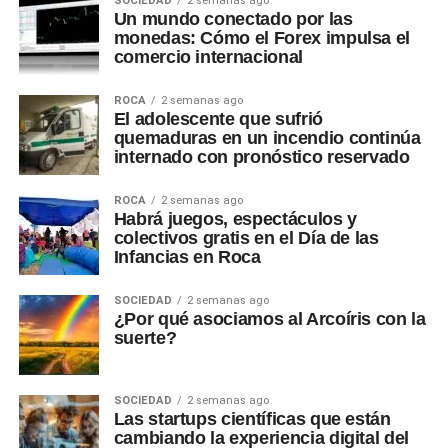
SOCIEDAD
2 semanas ago
Un mundo conectado por las
monedas: Cómo el Forex impulsa el
comercio internacional
ROCA
2 semanas ago
El adolescente que sufrió
quemaduras en un incendio continúa
internado con pronóstico reservado
ROCA
2 semanas ago
Habrá juegos, espectáculos y
colectivos gratis en el Día de las
Infancias en Roca
SOCIEDAD
2 semanas ago
¿Por qué asociamos al Arcoíris con la
suerte?
SOCIEDAD
2 semanas ago
Las startups científicas que están
cambiando la experiencia digital del