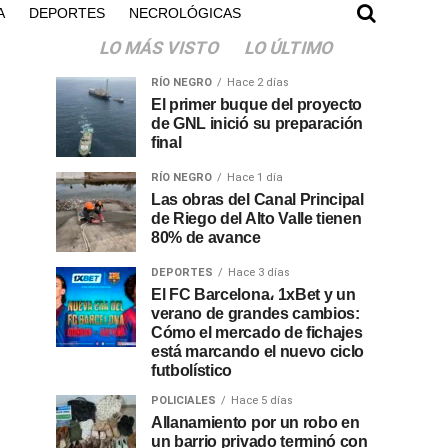
A
DEPORTES
NECROLÓGICAS
LO MÁS VISTO
LO ÚLTIMO
RÍO NEGRO
Hace 2 días
El primer buque del proyecto
de GNL inició su preparación
final
RÍO NEGRO
Hace 1 día
Las obras del Canal Principal
de Riego del Alto Valle tienen
80% de avance
DEPORTES
Hace 3 días
El FC Barcelona، 1xBet y un
verano de grandes cambios:
Cómo el mercado de fichajes
está marcando el nuevo ciclo
futbolístico
POLICIALES
Hace 5 días
Allanamiento por un robo en
un barrio privado terminó con