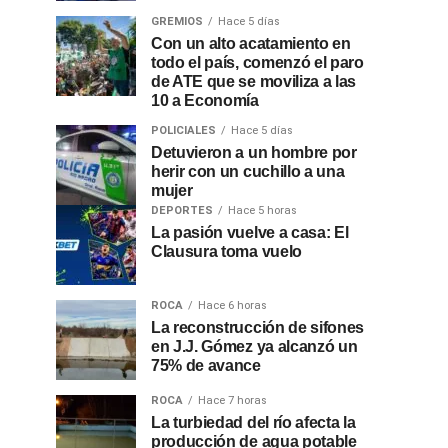
GREMIOS
Hace 5 días
Con un alto acatamiento en
todo el país, comenzó el paro
de ATE que se moviliza a las
10 a Economía
POLICIALES
Hace 5 días
Detuvieron a un hombre por
herir con un cuchillo a una
mujer
DEPORTES
Hace 5 horas
La pasión vuelve a casa: El
Clausura toma vuelo
ROCA
Hace 6 horas
La reconstrucción de sifones
en J.J. Gómez ya alcanzó un
75% de avance
ROCA
Hace 7 horas
La turbiedad del río afecta la
producción de agua potable