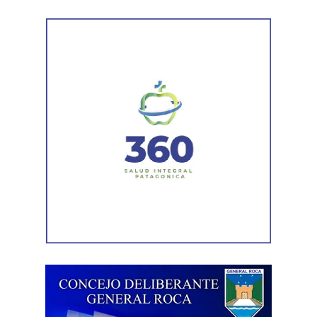
Además, el fallo señaló que esa conducta podía incluso
quedar comprendida dentro de una causal de no
punibilidad prevista para quienes actúan para impedir
una agresión, siempre que el medio utilizado resulte una
respuesta frente a esa situación. Por ese motivo, la jueza
concluyó que no existían los elementos necesarios para
atribuir responsabilidad contravencional por maltrato
animal.
La resolución también descartó la figura de custodia de
Ante emergencias, los vecinos pueden comunicarse con
animales, ya que esa infracción solo se configura cuando
Defensa Civil al 103 o al 4426376. Para consultas y
un animal causa lesiones a una persona por falta de
reclamos continúa habilitada la línea gratuita 0800-222-
cuidados de su dueño. En este caso, el daño recayó
9742, de lunes a viernes de 8 a 17.
sobre otro animal, por lo que esa norma tampoco
resultaba aplicable.
El fallo aclaró que el archivo de la causa
contravencional no impide que el dueño del perro
lesionado reclame por la vía civil una indemnización