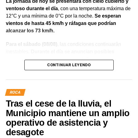
La jornada de hoy se presentará con cielo cubierto y
ventoso durante el día
, con una temperatura máxima de
12°C y una mínima de 0°C por la noche.
Se esperan
vientos de hasta 45 km/h y ráfagas que podrían
alcanzar los 73 km/h.
Para el sábado (08/08)
, las condiciones continuarán
inestables.
Durante el día se anuncian posibles
tormentas, con una máxima de 11°C y una mínima de
CONTINUAR LEYENDO
-4°C
. El viento alcanzará los 46 km/h, con ráfagas de
hasta 61 km/h.
El domingo (09/08) comenzará una mejora en las
ROCA
condiciones meteorológicas
. El cielo estará
Tras el cese de la lluvia, el
mayormente despejado durante el día y despejado por la
noche. La temperatura oscilará entre una máxima de 7°C
Municipio mantiene un amplio
y una mínima de -3°C.
operativo de asistencia y
desagote
El lunes (10/08) regresará la nubosidad, con cielo
cubierto y temperaturas entre 6°C y 1°C.