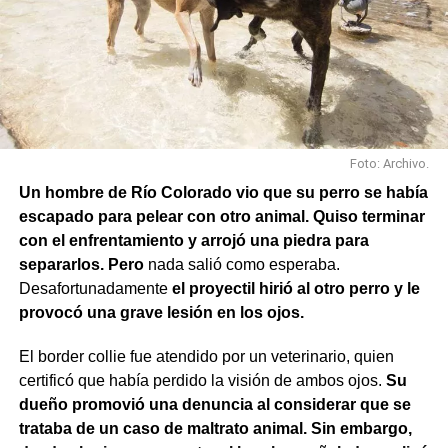
Avenida Roca; y Chula Vista, casi San Juan.
Foto: Archivo.
Un hombre de Río Colorado vio que su perro se había
escapado para pelear con otro animal. Quiso terminar
con el enfrentamiento y arrojó una piedra para
separarlos. Pero
nada salió como esperaba.
Desafortunadamente
el proyectil hirió al otro perro y le
provocó una grave lesión en los ojos.
El border collie fue atendido por un veterinario, quien
También se efectuaron trabajos en Los Fresnos y Vintter;
certificó que había perdido la visión de ambos ojos.
Su
Avenida Viterbori y Lago Mascardi; Avenida Roca y
dueño promovió una denuncia al considerar que se
Gadano; y Gadano al 846, donde se retiró una rejilla
trataba de un caso de maltrato animal. Sin embargo,
dañada y se colocó una valla preventiva para evitar