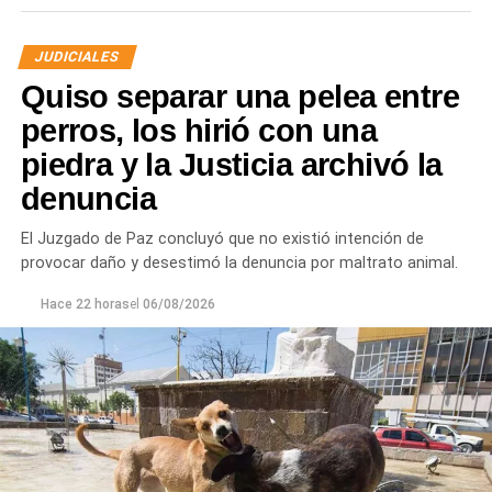
JUDICIALES
Quiso separar una pelea entre
perros, los hirió con una
piedra y la Justicia archivó la
denuncia
Desde Defensa Civil y Desarrollo Social se brindó
ayuda a vecinos de los barrios Fiske Menuco, Nuevo,
El Juzgado de Paz concluyó que no existió intención de
Noroeste, Quinta 25, Carlos Soria y Chacramonte,
provocar daño y desestimó la denuncia por maltrato animal.
donde se entregaron nylon, frazadas, colchones, leña
y alimentos.
Hace 22 horas
el
06/08/2026
En paralelo, las cuadrillas municipales realizaron la
limpieza de alcantarillas y sumideros en distintos
sectores de la ciudad, entre ellos Jujuy y Güemes;
Güemes entre Dr. Maradona y República del Líbano;
Carlos Gardel y Rochdale; Rochdale y Australia;
Rochdale y Jujuy; Yrigoyen y Mendoza; Yrigoyen y