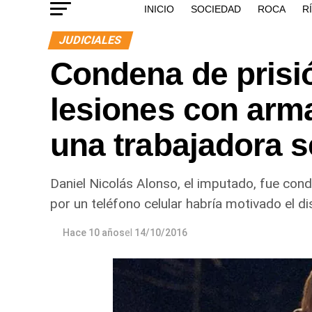
INICIO
SOCIEDAD
ROCA
R
JUDICIALES
Condena de prisió
lesiones con arma
una trabajadora 
Daniel Nicolás Alonso, el imputado, fue con
por un teléfono celular habría motivado el di
Hace 10 años
el
14/10/2016