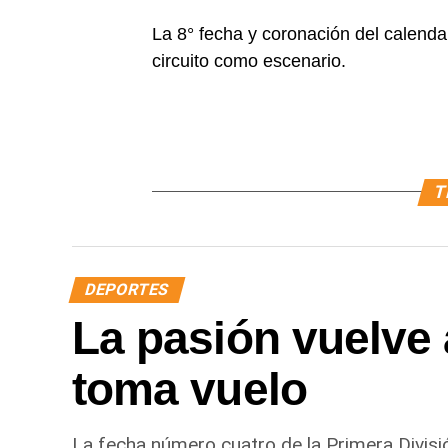
La 8° fecha y coronación del calend
circuito como escenario.
T
DEPORTES
La pasión vuelve 
toma vuelo
La fecha número cuatro de la Primera Divisi