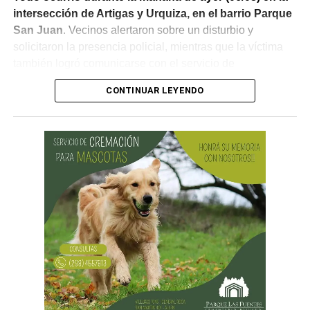
intersección de Artigas y Urquiza, en el barrio Parque
San Juan
. Vecinos alertaron sobre un disturbio y
solicitaron la presencia policial, mientras que la víctima
también logró comunicarse con el servicio de
emergencias para informar lo que estaba ocurriendo.
CONTINUAR LEYENDO
Al llegar, los efectivos encontraron a la víctima reteniendo
a uno de los sospechosos. Según relató,
ambos
hombres le habían sustraído una bolsa con dinero en
efectivo y dos teléfonos celulares. En el lugar se
recuperó parte de los bienes robados y se detuvo al
primer involucrado.
En forma paralela,
otra comisión policial se dirigió a
una vivienda ubicada en el barrio Villa Obrera,
señalada por la víctima. Allí se identificó al segundo
sospechoso
y se llevaron adelante distintas diligencias
en el marco de la investigación.