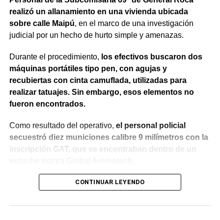
realizó un allanamiento en una vivienda ubicada
sobre calle Maipú
, en el marco de una investigación
judicial por un hecho de hurto simple y amenazas.
Durante el procedimiento,
los efectivos buscaron dos
máquinas portátiles tipo pen, con agujas y
recubiertas con cinta camuflada, utilizadas para
realizar tatuajes. Sin embargo, esos elementos no
fueron encontrados.
Como resultado del operativo,
el personal policial
secuestró diez municiones calibre 9 milímetros con la
inscripción GAT, que se encontraban dentro de un
estuche marca Global Ammotech.
Tras el hallazgo, se dio intervención a la Fiscalía N° 6,
CONTINUAR LEYENDO
que dispuso que las municiones sean remitidas en
calidad de secuestro y queden a disposición de la
Justicia.