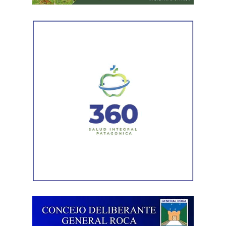
Durante el procedimiento, el personal encontró el teléfono
celular que permanecía desaparecido, oculto en el
acceso a la vivienda. El aparato fue reconocido por la
víctima, quien presentó la documentación
correspondiente para acreditar su propiedad. Además,
también
fue hallada la bolsa con el dinero en efectivo
denunciado como robado
.
Posteriormente, el inmueble fue preservado para la