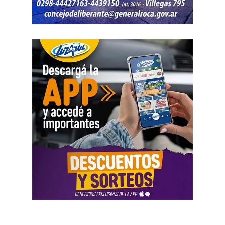
Administración de Empresas, Licenciatura en Comercio
Exterior, Licenciatura en Criminología y Ciencias
Forenses, Licenciatura en Geología, Licenciatura en
Paleontología, Profesorado de Nivel Medio y Superior en
Biología, Tecnicatura Universitaria en Hidrocarburos,
Tecnicatura Superior en Mantenimiento Industrial y
Tecnicatura Universitaria en Enología, Bebidas
Fermentadas y Destiladas.
Por consultas, comunicarse
a
vidaestudiantil.avyvm@unrn.edu.ar
,
ingresoypermanencia
Fundación YPF dirá presente
con propuestas interactivas
En esta nueva edición, se desarrollarán actividades
vinculadas a la Fundación YPF: