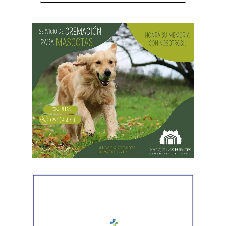
institución.
La iniciativa apunta especialmente a estudiantes de 4°, 5°
y 6° año de escuelas secundarias y técnicas, en un
momento clave para la orientación vocacional y la
elección de un proyecto educativo. En este sentido, la
Universidad abrirá las puertas de sus aulas y espacios
institucionales para que los y las jóvenes puedan conocer
de cerca el funcionamiento de la vida universitaria,
dialogar con estudiantes y docentes, y recorrer las
instalaciones.
Cada aula del edificio estará destinada a una Escuela de
la Sede, donde se realizarán muestras, exposiciones y
actividades vinculadas a las distintas carreras. Además,
habrá espacios específicos para las áreas de Extensión,
Investigación y Vida Estudiantil, junto con charlas sobre
becas, deportes, actividad física y propuestas de
acompañamiento para ingresantes.