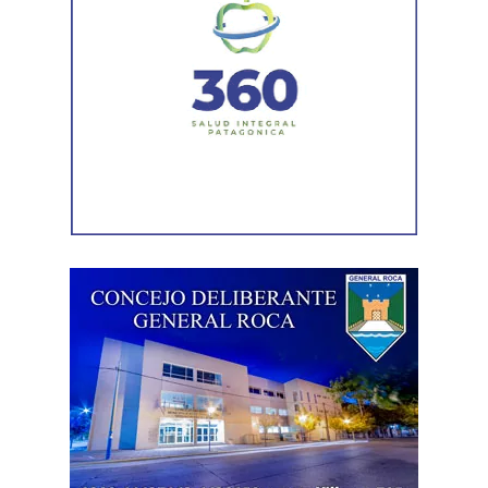
Desde la organización se invita a directivos y docentes
de escuelas secundarias de la región a coordinar la
participación de sus cursos mediante un formulario de
inscripción, con el fin de organizar recorridos y franjas
horarias que permitan aprovechar al máximo la
experiencia.
Asimismo, la Oficina de Estudiantes permanecerá
disponible durante toda la jornada para asesorar y
acompañar a quienes deseen realizar la preinscripción a
alguna de las carreras de la Universidad.
Entre las propuestas académicas que estarán
representadas se encuentran Arquitectura, Diseño
Industrial, Diseño de Interiores y Mobiliario, Licenciatura
en Diseño Visual, Ingeniería en Alimentos, Ingeniería en
Biotecnología, Medicina Veterinaria, Odontología,
Licenciatura en Artes Visuales, Licenciatura en