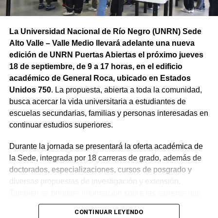
La Universidad Nacional de Río Negro (UNRN) Sede
Alto Valle – Valle Medio llevará adelante una nueva
edición de UNRN Puertas Abiertas el próximo jueves
18 de septiembre, de 9 a 17 horas, en el edificio
académico de General Roca, ubicado en Estados
Unidos 750
. La propuesta, abierta a toda la comunidad,
busca acercar la vida universitaria a estudiantes de
escuelas secundarias, familias y personas interesadas en
continuar estudios superiores.
Durante la jornada se presentará la oferta académica de
la Sede, integrada por 18 carreras de grado, además de
doctorados, especializaciones, cursos de posgrado y
diversas propuestas de investigación y extensión.
También se brindará información sobre las carreras que
la UNRN dicta en otras localidades de la provincia, con el
CONTINUAR LEYENDO
objetivo de mostrar el alcance y la diversidad de la