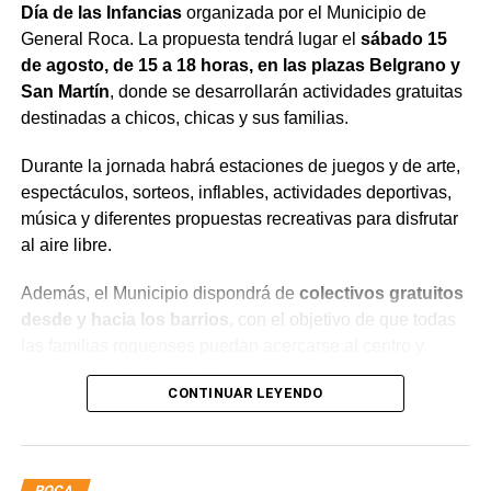
Día de las Infancias
organizada por el Municipio de
General Roca. La propuesta tendrá lugar el
sábado 15
de agosto, de 15 a 18 horas, en las plazas Belgrano y
San Martín
, donde se desarrollarán actividades gratuitas
destinadas a chicos, chicas y sus familias.
Durante la jornada habrá estaciones de juegos y de arte,
espectáculos, sorteos, inflables, actividades deportivas,
música y diferentes propuestas recreativas para disfrutar
al aire libre.
Además, el Municipio dispondrá de
colectivos gratuitos
desde y hacia los barrios
, con el objetivo de que todas
las familias roquenses puedan acercarse al centro y
participar de la celebración.
CONTINUAR LEYENDO
¿Por qué se celebra el Día de las
Infancias?
ROCA