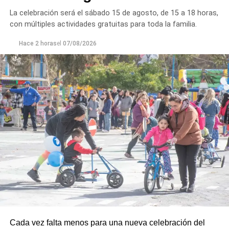
reforzado con dos nuevas cuadrillas de trabajo y dos
La celebración será el sábado 15 de agosto, de 15 a 18 horas,
camiones bacheadores, lo que permitirá incrementar
con múltiples actividades gratuitas para toda la familia.
el ritmo de ejecución y optimizar las tareas de
mantenimiento en distintos puntos del Alto Valle.
Hace 2 horas
el
07/08/2026
Por otra parte, el organismo avanza con el relevamiento
técnico que definirá los tramos de la Ruta Nacional N°
151 donde se aplicarán 5.000 toneladas de mezcla
asfáltica en caliente, una obra destinada a recuperar los
sectores más deteriorados y mejorar las condiciones de
transitabilidad.
Cada vez falta menos para una nueva celebración del