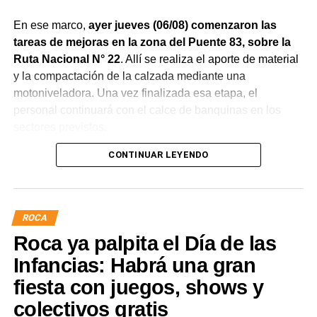
En ese marco,
ayer jueves (06/08) comenzaron las
tareas de mejoras en la zona del Puente 83, sobre la
Ruta Nacional N° 22
. Allí se realiza el aporte de material
y la compactación de la calzada mediante una
motoniveladora. Una vez finalizada esa etapa, el
personal continuará con el calce de banquinas en los
sectores previstos.
CONTINUAR LEYENDO
ROCA
Roca ya palpita el Día de las
Infancias: Habrá una gran
fiesta con juegos, shows y
Desde Vialidad Nacional informaron que,
durante las
colectivos gratis
próximas semanas, el operativo de bacheo será