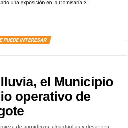
icado una exposición en la Comisaría 3°.
E PUEDE INTERESAR
 lluvia, el Municipio
io operativo de
gote
impieza de sumideros, alcantarillas y desagües