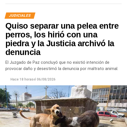
JUDICIALES
Quiso separar una pelea entre
perros, los hirió con una
piedra y la Justicia archivó la
denuncia
Desde Defensa Civil y Desarrollo Social se brindó
ayuda a vecinos de los barrios Fiske Menuco, Nuevo,
El Juzgado de Paz concluyó que no existió intención de
Noroeste, Quinta 25, Carlos Soria y Chacramonte,
provocar daño y desestimó la denuncia por maltrato animal.
donde se entregaron nylon, frazadas, colchones, leña
y alimentos.
Hace 18 horas
el
06/08/2026
En paralelo, las cuadrillas municipales realizaron la
limpieza de alcantarillas y sumideros en distintos
sectores de la ciudad, entre ellos Jujuy y Güemes;
Güemes entre Dr. Maradona y República del Líbano;
Carlos Gardel y Rochdale; Rochdale y Australia;
Rochdale y Jujuy; Yrigoyen y Mendoza; Yrigoyen y