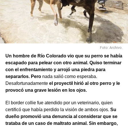
Avenida Roca; y Chula Vista, casi San Juan.
Foto: Archivo.
Un hombre de Río Colorado vio que su perro se había
escapado para pelear con otro animal. Quiso terminar
con el enfrentamiento y arrojó una piedra para
separarlos. Pero
nada salió como esperaba.
Desafortunadamente
el proyectil hirió al otro perro y le
provocó una grave lesión en los ojos.
El border collie fue atendido por un veterinario, quien
También se efectuaron trabajos en Los Fresnos y Vintter;
certificó que había perdido la visión de ambos ojos.
Su
Avenida Viterbori y Lago Mascardi; Avenida Roca y
dueño promovió una denuncia al considerar que se
Gadano; y Gadano al 846, donde se retiró una rejilla
trataba de un caso de maltrato animal. Sin embargo,
dañada y se colocó una valla preventiva para evitar