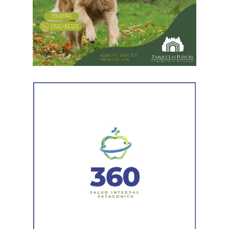
todavía no había sido notificada al progenitor.
Al comunicar su decisión de desistir, explicó que el
proceso terapéutico le permitió replantear el conflicto
desde otra perspectiva. Expresó que quería intentar
recuperar la relación con su padre, compensar el tiempo
perdido y brindarse mutuamente una oportunidad antes
de avanzar con una decisión definitiva sobre su identidad
registral.
En la sentencia,
la magistrada explicó que el
desistimiento es una forma de poner fin
anticipadamente a un proceso judicial cuando una de
las partes decide no continuar con la acción.
Agregó que el Código Procesal Civil y Comercial autoriza
esa posibilidad siempre que, si la demanda ya fue
trasladada, la otra parte haya sido notificada.