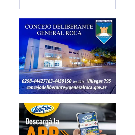
Como en este caso ese traslado aún no se había
concretado, la jueza entendió que estaban cumplidos
todos los requisitos legales para admitir el desistimiento y
declarar extinguido el proceso.
«En virtud de ello entiendo que se encuentran
configurados los recaudos previstos en el artículo 278,
para que opere el desistimiento del proceso por voluntad
de la parte», explicó. Además, se estableció que las
actuaciones permanezcan archivadas en formato digital,
conforme a la normativa vigente del Poder Judicial de Río
Negro.