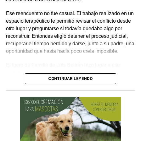
por los daños que considere haber sufrido.
Ese reencuentro no fue casual. El trabajo realizado en un
espacio terapéutico le permitió revisar el conflicto desde
otro lugar y preguntarse si todavía quedaba algo por
reconstruir. Entonces eligió detener el proceso judicial,
recuperar el tiempo perdido y darse, junto a su padre, una
oportunidad que hasta hacía poco creía imposible.
El fuero de Familia de Luis Beltrán hizo lugar a ese
pedido, declaró concluido el proceso por desistimiento y
CONTINUAR LEYENDO
ordenó el archivo de las actuaciones. La jueza consideró
que se encontraban reunidos los requisitos previstos por
la legislación para poner fin al expediente.
El joven había promovido la acción para solicitar la
supresión de su apellido paterno. Durante la etapa inicial
del trámite se incorporó la documentación presentada, se
ordenó la publicación de edictos y se dispusieron
distintas medidas previas. En esa etapa la demanda