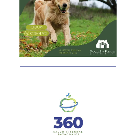
Desde Vialidad Nacional informaron que,
durante las
próximas semanas, el operativo de bacheo será
reforzado con dos nuevas cuadrillas de trabajo y dos
camiones bacheadores, lo que permitirá incrementar
el ritmo de ejecución y optimizar las tareas de
mantenimiento en distintos puntos del Alto Valle.
Por otra parte, el organismo avanza con el relevamiento
técnico que definirá los tramos de la Ruta Nacional N°
151 donde se aplicarán 5.000 toneladas de mezcla
asfáltica en caliente, una obra destinada a recuperar los
sectores más deteriorados y mejorar las condiciones de
transitabilidad.