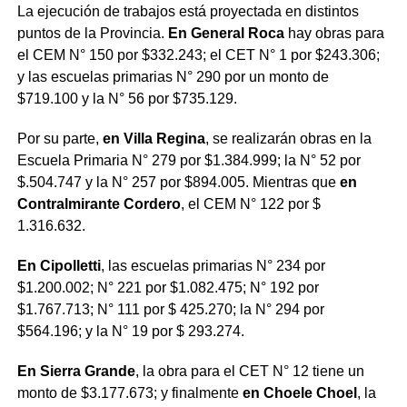
La ejecución de trabajos está proyectada en distintos
puntos de la Provincia.
En General Roca
hay obras para
el CEM N° 150 por $332.243; el CET N° 1 por $243.306;
y las escuelas primarias N° 290 por un monto de
$719.100 y la N° 56 por $735.129.
Por su parte,
en Villa Regina
, se realizarán obras en la
Escuela Primaria N° 279 por $1.384.999; la N° 52 por
$.504.747 y la N° 257 por $894.005. Mientras que
en
Contralmirante Cordero
, el CEM N° 122 por $
1.316.632.
En Cipolletti
, las escuelas primarias N° 234 por
$1.200.002; N° 221 por $1.082.475; N° 192 por
$1.767.713; N° 111 por $ 425.270; la N° 294 por
$564.196; y la N° 19 por $ 293.274.
En Sierra Grande
, la obra para el CET N° 12 tiene un
monto de $3.177.673; y finalmente
en Choele Choel
, la