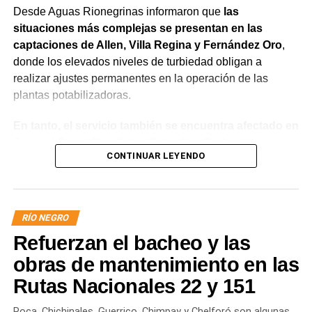
Desde Aguas Rionegrinas informaron que
las
situaciones más complejas se presentan en las
captaciones de Allen, Villa Regina y Fernández Oro
,
donde los elevados niveles de turbiedad obligan a
realizar ajustes permanentes en la operación de las
plantas potabilizadoras.
En tanto, el servicio también se encuentra afectado en
General Roca, Cipolletti y Balsa Las Perlas,
CONTINUAR LEYENDO
localidades donde podrían registrarse bajas de
presión o interrupciones temporales
mientras se
trabaja para sostener la producción de agua potable.
RÍO NEGRO
Por otra parte, en Gral. E. Godoy se registran valores de
Refuerzan el bacheo y las
turbiedad cercanos a 80 NTU, mientras que en
Chichinales rondan los 10 NTU. En ambos casos, las
obras de mantenimiento en las
plantas continúan funcionando con monitoreo
Rutas Nacionales 22 y 151
permanente.
Roca, Chichinales, Guerrico, Chimpay y Chelforó son algunas