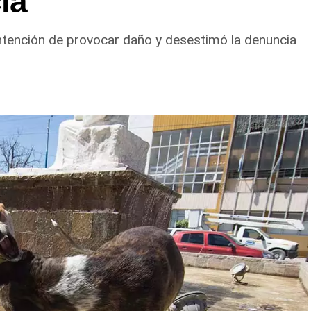
ia
ntención de provocar daño y desestimó la denuncia
l se brindó ayuda a vecinos de los barrios
 25, Carlos Soria y Chacramonte, donde se
 leña y alimentos.
lizaron la limpieza de alcantarillas y sumideros en
llos Jujuy y Güemes; Güemes entre Dr. Maradona y
chdale; Rochdale y Australia; Rochdale y Jujuy;
oca; y Chula Vista, casi San Juan.