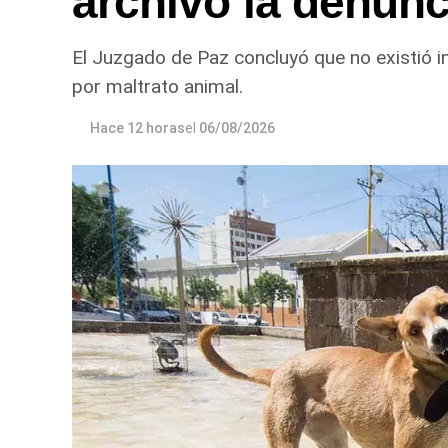
archivó la denunc
El Juzgado de Paz concluyó que no existió i
por maltrato animal.
Hace 12 horas
el
06/08/2026
Desde Defensa Civil y Desarrollo Socia
Fiske Menuco, Nuevo, Noroeste, Quinta
entregaron nylon, frazadas, colchones,
En paralelo, las cuadrillas municipales rea
distintos sectores de la ciudad, entre e
República del Líbano; Carlos Gardel y Ro
Yrigoyen y Mendoza; Yrigoyen y Avenida R