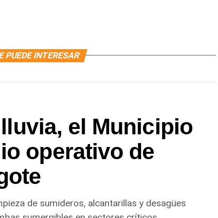
E PUEDE INTERESAR
 lluvia, el Municipio
io operativo de
gote
impieza de sumideros, alcantarillas y desagües
mbas sumergibles en sectores críticos