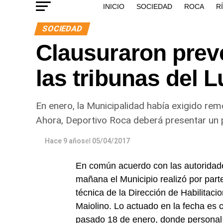
INICIO
SOCIEDAD
ROCA
R
SOCIEDAD
Clausuraron prev
las tribunas del L
En enero, la Municipalidad había exigido rem
Ahora, Deportivo Roca deberá presentar un p
Hace 9 años
el
05/04/2017
En común acuerdo con las autoridade
mañana el Municipio realizó por part
técnica de la Dirección de Habilitacio
Maiolino. Lo actuado en la fecha es 
pasado 18 de enero, donde personal m