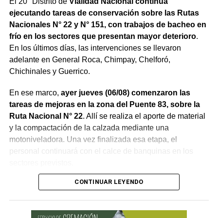
El 20° Distrito de
Vialidad Nacional continúa
ejecutando tareas de conservación sobre las Rutas
Nacionales N° 22 y N° 151, con trabajos de bacheo en
frío en los sectores que presentan mayor deterioro
.
En los últimos días, las intervenciones se llevaron
adelante en General Roca, Chimpay, Chelforó,
Chichinales y Guerrico.
En ese marco,
ayer jueves (06/08) comenzaron las
tareas de mejoras en la zona del Puente 83, sobre la
Ruta Nacional N° 22
. Allí se realiza el aporte de material
y la compactación de la calzada mediante una
motoniveladora. Una vez finalizada esa etapa, el
personal continuará con el calce de banquinas en los
sectores previstos.
CONTINUAR LEYENDO