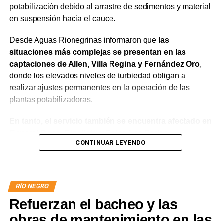
potabilización debido al arrastre de sedimentos y material
en suspensión hacia el cauce.
Desde Aguas Rionegrinas informaron que
las
situaciones más complejas se presentan en las
captaciones de Allen, Villa Regina y Fernández Oro
,
donde los elevados niveles de turbiedad obligan a
realizar ajustes permanentes en la operación de las
plantas potabilizadoras.
En tanto, el servicio también se encuentra afectado en
General Roca, Cipolletti y Balsa Las Perlas,
CONTINUAR LEYENDO
localidades donde podrían registrarse bajas de
presión o interrupciones temporales
mientras se
trabaja para sostener la producción de agua potable.
RÍO NEGRO
Por otra parte, en Gral. E. Godoy se registran valores de
Refuerzan el bacheo y las
turbiedad cercanos a 80 NTU, mientras que en
Chichinales rondan los 10 NTU. En ambos casos, las
obras de mantenimiento en las