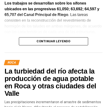
Los trabajos se desarrollan sobre los sifones
ubicados en las progresivas 61,050; 63,692; 64,597 y
65,707 del Canal Principal de Riego
. Las tareas
consisten en la reconstrucción del revestimiento de
hormigón de los taludes en ambas márgenes, de acuerdo
con las características de cada una de las estructuras.
CONTINUAR LEYENDO
La obra incluye la demolición de losas deterioradas, la
incorporación de suelo granular en los sectores que lo
requieren, la ejecución de un nuevo revestimiento de
hormigón reforzado con malla de acero y el sellado de
ROCA
juntas para mejorar la durabilidad de la infraestructura.
La turbiedad del río afecta la
Desde el DPA destacaron que esta intervención forma
producción de agua potable
parte del plan de mantenimiento y renovación de la
en Roca y otras ciudades del
infraestructura hídrica provincial, con el propósito de
Valle
optimizar la conducción del agua, preservar el Canal
Principal de Riego y brindar un servicio más eficiente y
Las precipitaciones incrementaron el arrastre de sedimentos
seguro para los productores del Alto Valle.