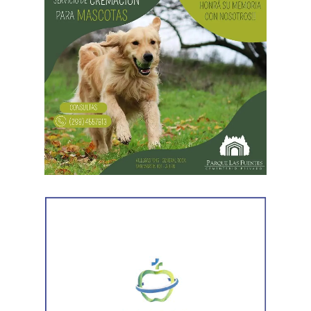
Desde Vialidad Nacional informaron que,
durante las
próximas semanas, el operativo de bacheo será
reforzado con dos nuevas cuadrillas de trabajo y dos
camiones bacheadores, lo que permitirá incrementar
el ritmo de ejecución y optimizar las tareas de
mantenimiento en distintos puntos del Alto Valle.
Por otra parte, el organismo avanza con el relevamiento
técnico que definirá los tramos de la Ruta Nacional N°
151 donde se aplicarán 5.000 toneladas de mezcla
asfáltica en caliente, una obra destinada a recuperar los
sectores más deteriorados y mejorar las condiciones de
transitabilidad.