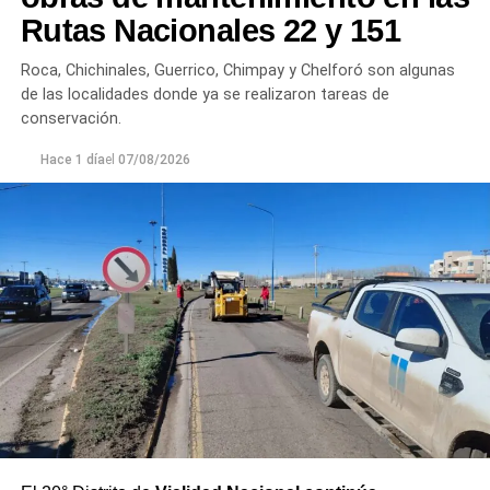
plantas continúan funcionando con monitoreo
Rutas Nacionales 22 y 151
permanente.
Roca, Chichinales, Guerrico, Chimpay y Chelforó son algunas
Los equipos técnicos de Aguas Rionegrinas mantienen
de las localidades donde ya se realizaron tareas de
un seguimiento constante de la evolución de la turbiedad
conservación.
para adecuar la producción de agua potable de acuerdo
Hace 1 día
el
07/08/2026
con las condiciones que presenta el río.