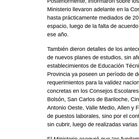
Posteriormente, informaron sobre los
Ministerio llevaron adelante en la C
hasta prácticamente mediados de 20
espacio, luego de la falta de acuerdo
ese año.
También dieron detalles de los ante
de nuevos planes de estudios, sin af
establecimientos de Educación Técni
Provincia ya poseen un período de d
requerimientos para la validez naciona
concretas en los Consejos Escolare
Bolsón, San Carlos de Bariloche, Ci
Antonio Oeste, Valle Medio, Allen y 
de puestos laborales, sino por el co
sin cubrir, luego de realizadas vari
El Ministerio aseguró que “es funda