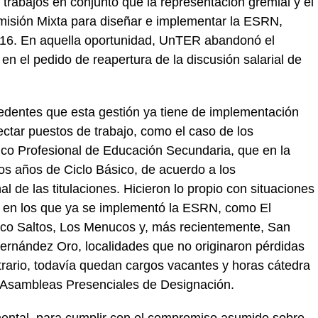
 trabajos en conjunto que la representación gremial y el
omisión Mixta para diseñar e implementar la ESRN,
16. En aquella oportunidad, UnTER abandonó el
 en el pedido de reapertura de la discusión salarial de
cedentes que esta gestión ya tiene de implementación
ectar puestos de trabajo, como el caso de los
co Profesional de Educación Secundaria, que en la
os años de Ciclo Básico, de acuerdo a los
l de las titulaciones. Hicieron lo propio con situaciones
s en los que ya se implementó la ESRN, como El
nco Saltos, Los Menucos y, más recientemente, San
Fernández Oro, localidades que no originaron pérdidas
ntrario, todavía quedan cargos vacantes y horas cátedra
as Asambleas Presenciales de Designación.
mental, para cumplir con el compromiso asumido sobre