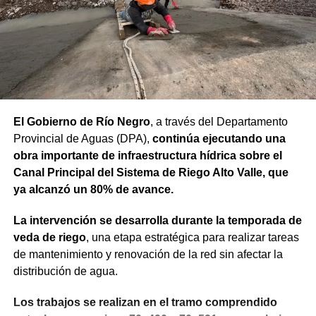
nuestro agradecimiento al BID por confiar en el camino
que estamos recorriendo y en la visión de futuro que
tenemos para Río Negro”, dijo el gobernador.
Finalmente, el mandatario aseveró que “el rumbo está
claro y genera confianza, ahora el desafío es seguir
trabajando para que los rionegrinos disfruten los
El Gobierno de Río Negro
, a través del Departamento
beneficios de estas inversiones”.
Provincial de Aguas (DPA),
continúa ejecutando una
obra importante de infraestructura hídrica sobre el
Weretilneck estuvo acompañado por los ministros de
Canal Principal del Sistema de Riego Alto Valle, que
Desarrollo Económico y Productivo, Carlos Banacloy; de
ya alcanzó un 80% de avance.
Salud, Demetrio Thalasselis y de Hacienda, Gabriel
Sánchez, junto al director ejecutivo de la Unidad
La intervención se desarrolla durante la temporada de
Provincial de Coordinación y Ejecución del
veda de riego
, una etapa estratégica para realizar tareas
Financiamiento Externo (UPCEFE), Martín Camiña.
de mantenimiento y renovación de la red sin afectar la
distribución de agua.
Los proyectos
Los trabajos se realizan en el tramo comprendido
El programa reúne cinco proyectos estratégicos. En