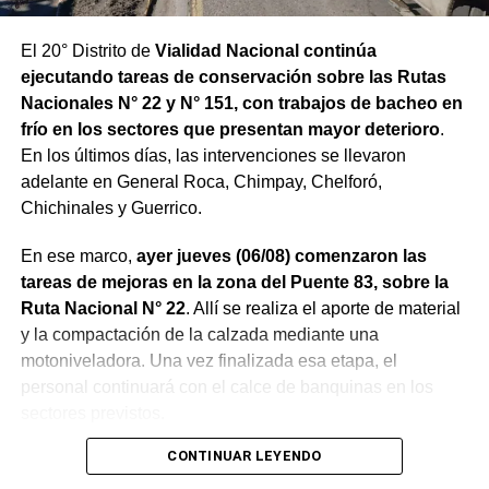
El 20° Distrito de
Vialidad Nacional continúa
ejecutando tareas de conservación sobre las Rutas
Nacionales N° 22 y N° 151, con trabajos de bacheo en
frío en los sectores que presentan mayor deterioro
.
En los últimos días, las intervenciones se llevaron
adelante en General Roca, Chimpay, Chelforó,
Chichinales y Guerrico.
En ese marco,
ayer jueves (06/08) comenzaron las
tareas de mejoras en la zona del Puente 83, sobre la
Ruta Nacional N° 22
. Allí se realiza el aporte de material
y la compactación de la calzada mediante una
motoniveladora. Una vez finalizada esa etapa, el
personal continuará con el calce de banquinas en los
sectores previstos.
CONTINUAR LEYENDO