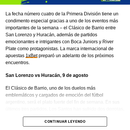
La fecha número cuatro de la Primera División tiene un
condimento especial gracias a uno de los eventos más
importantes de la semana – el Clásico de Barrio entre
San Lorenzo y Huracán, además de partidos
emocionantes e intrigantes con Boca Juniors y River
Plate como protagonistas. La marca internacional de
apuestas
1xBet
preparó un adelanto de los próximos
encuentros.
San Lorenzo vs Huracán, 9 de agosto
El Clásico de Barrio, uno de los duelos más
emblemáticos y cargados de emoción del fútbol
argentino, será el plato fuerte del fin de semana. En sus
últimos tres partidos, Los Santos han sufrido dos derrotas,
mientras que El Globo ha conseguido sumar cuatro
CONTINUAR LEYENDO
puntos. El cruce entre estos dos viejos rivales va mucho
más allá de un partido cualquiera, ya que los equipos van