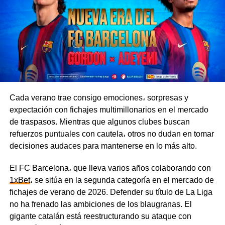
Boca llega al duelo contra Vélez en medio de una
apretada agenda, ya que el equipo participa en varias
competencias al mismo tiempo y tiene que repartir sus
esfuerzos entre la Primera División, la Copa Argentina y
la Copa Sudamericana. El Fortín, en cambio, está
completamente enfocado en sus compromisos en el país
y podría llegar al partido en mejores condiciones.
Cada verano trae consigo emociones، sorpresas y
expectación con fichajes multimillonarios en el mercado
El Xeneize buscará sumar tres puntos clave en casa, por
de traspasos. Mientras que algunos clubes buscan
lo que tomará la iniciativa e irá al ataque con agresividad.
refuerzos puntuales con cautela، otros no dudan en tomar
Por su parte, Vélez está bien organizado en el fondo y es
decisiones audaces para mantenerse en lo más alto.
capaz de complicarle la vida a su rival con contraataques
veloces.
El FC Barcelona، que lleva varios años colaborando con
1xBet
، se sitúa en la segunda categoría en el mercado de
Tigre vs. River Plate, 8 de agosto
fichajes de verano de 2026. Defender su título de La Liga
no ha frenado las ambiciones de los blaugranas. El
Los Millonarios atraviesan una racha de mala suerte y
gigante catalán está reestructurando su ataque con
todavía no han sumado ningún punto. En sus tres