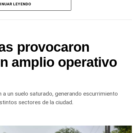
INUAR LEYENDO
ias provocaron
n amplio operativo
n a un suelo saturado, generando escurrimiento
stintos sectores de la ciudad.
l se brindó ayuda a vecinos de los barrios
 25, Carlos Soria y Chacramonte, donde se