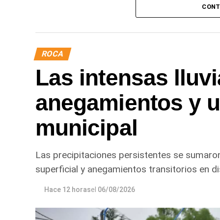
CONT
ROCA
Las intensas lluv
anegamientos y u
municipal
Las precipitaciones persistentes se sumaro
superficial y anegamientos transitorios en di
Hace 12 horas
el
06/08/2026
Desde Defensa Civil y Desarrollo Socia
Fiske Menuco, Nuevo, Noroeste, Quinta