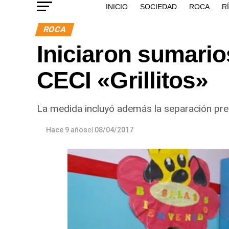
INICIO
SOCIEDAD
ROCA
R
ROCA
Iniciaron sumari
CECI «Grillitos»
La medida incluyó además la separación prev
Hace 9 años
el
08/04/2017