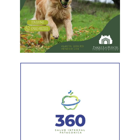
Desde Vialidad Nacional informaron que,
durante las
próximas semanas, el operativo de bacheo será
reforzado con dos nuevas cuadrillas de trabajo y dos
camiones bacheadores, lo que permitirá incrementar
el ritmo de ejecución y optimizar las tareas de
mantenimiento en distintos puntos del Alto Valle.
Por otra parte, el organismo avanza con el relevamiento
técnico que definirá los tramos de la Ruta Nacional N°
151 donde se aplicarán 5.000 toneladas de mezcla
asfáltica en caliente, una obra destinada a recuperar los
sectores más deteriorados y mejorar las condiciones de
transitabilidad.