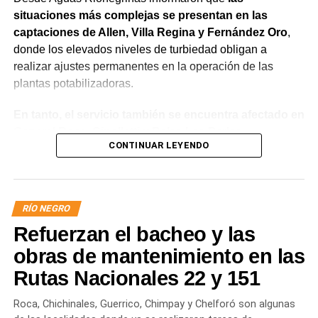
situaciones más complejas se presentan en las
captaciones de Allen, Villa Regina y Fernández Oro
,
donde los elevados niveles de turbiedad obligan a
realizar ajustes permanentes en la operación de las
plantas potabilizadoras.
En tanto, el servicio también se encuentra afectado en
General Roca, Cipolletti y Balsa Las Perlas,
CONTINUAR LEYENDO
localidades donde podrían registrarse bajas de
presión o interrupciones temporales
mientras se
trabaja para sostener la producción de agua potable.
RÍO NEGRO
Por otra parte, en Gral. E. Godoy se registran valores de
Refuerzan el bacheo y las
turbiedad cercanos a 80 NTU, mientras que en
Chichinales rondan los 10 NTU. En ambos casos, las
obras de mantenimiento en las
plantas continúan funcionando con monitoreo
Rutas Nacionales 22 y 151
permanente.
Roca, Chichinales, Guerrico, Chimpay y Chelforó son algunas
Los equipos técnicos de Aguas Rionegrinas mantienen