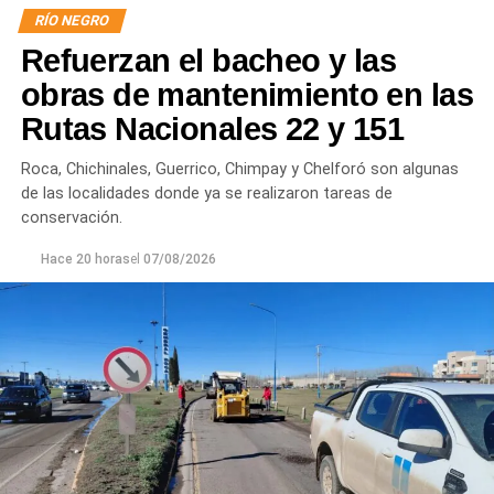
RÍO NEGRO
Por otra parte, en Gral. E. Godoy se registran valores de
Refuerzan el bacheo y las
turbiedad cercanos a 80 NTU, mientras que en
Chichinales rondan los 10 NTU. En ambos casos, las
obras de mantenimiento en las
plantas continúan funcionando con monitoreo
Rutas Nacionales 22 y 151
permanente.
Roca, Chichinales, Guerrico, Chimpay y Chelforó son algunas
Los equipos técnicos de Aguas Rionegrinas mantienen
de las localidades donde ya se realizaron tareas de
un seguimiento constante de la evolución de la turbiedad
conservación.
para adecuar la producción de agua potable de acuerdo
Hace 20 horas
el
07/08/2026
con las condiciones que presenta el río.