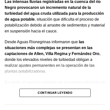
Las intensas lluvias registradas en la cuenca del río
Negro provocaron un incremento natural de la
turbiedad del agua cruda utilizada para la producción
de agua potable
, situación que dificulta el proceso de
potabilización debido al arrastre de sedimentos y material
en suspensión hacia el cauce.
Desde Aguas Rionegrinas informaron que
las
situaciones más complejas se presentan en las
captaciones de Allen, Villa Regina y Fernández Oro
,
donde los elevados niveles de turbiedad obligan a
realizar ajustes permanentes en la operación de las
plantas potabilizadoras.
En tanto, el servicio también se encuentra afectado en
General Roca, Cipolletti y Balsa Las Perlas,
CONTINUAR LEYENDO
localidades donde podrían registrarse bajas de
presión o interrupciones temporales
mientras se
trabaja para sostener la producción de agua potable.