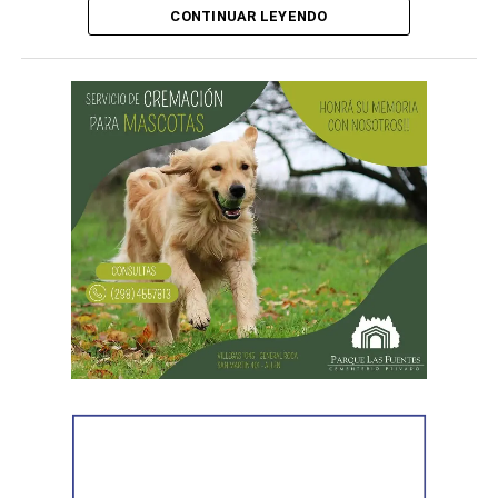
CONTINUAR LEYENDO
Desde Vialidad Nacional informaron que,
durante las
próximas semanas, el operativo de bacheo será
reforzado con dos nuevas cuadrillas de trabajo y dos
camiones bacheadores, lo que permitirá incrementar
el ritmo de ejecución y optimizar las tareas de
mantenimiento en distintos puntos del Alto Valle.
Por otra parte, el organismo avanza con el relevamiento
técnico que definirá los tramos de la Ruta Nacional N°
151 donde se aplicarán 5.000 toneladas de mezcla
asfáltica en caliente, una obra destinada a recuperar los