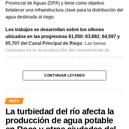
Provincial de Aguas (DPA) y tiene como objetivo
fortalecer una infraestructura clave para la distribución del
agua destinada al riego.
Los trabajos se desarrollan sobre los sifones
ubicados en las progresivas 61,050; 63,692; 64,597 y
65,707 del Canal Principal de Riego
. Las tareas
consisten en la reconstrucción del revestimiento de
hormigón de los taludes en ambas márgenes, de acuerdo
con las características de cada una de las estructuras.
CONTINUAR LEYENDO
La obra incluye la demolición de losas deterioradas, la
incorporación de suelo granular en los sectores que lo
requieren, la ejecución de un nuevo revestimiento de
hormigón reforzado con malla de acero y el sellado de
ROCA
juntas para mejorar la durabilidad de la infraestructura.
La turbiedad del río afecta la
Desde el DPA destacaron que esta intervención forma
producción de agua potable
parte del plan de mantenimiento y renovación de la