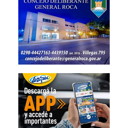
Posteriormente, el inmueble fue preservado para la
intervención del Gabinete de Criminalística, que realizó
las pericias correspondientes. Otros elementos
encontrados quedaron bajo resguardo para determinar su
procedencia.
Por disposición de la Fiscalía de turno, ambos hombres
permanecen detenidos en el marco de una causa por
robo.