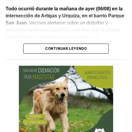
Todo ocurrió durante la mañana de ayer (06/08) en la
intersección de Artigas y Urquiza, en el barrio Parque
San Juan
. Vecinos alertaron sobre un disturbio y
solicitaron la presencia policial, mientras que la víctima
también logró comunicarse con el servicio de
emergencias para informar lo que estaba ocurriendo.
CONTINUAR LEYENDO
Al llegar, los efectivos encontraron a la víctima reteniendo
a uno de los sospechosos. Según relató,
ambos
hombres le habían sustraído una bolsa con dinero en
efectivo y dos teléfonos celulares. En el lugar se
recuperó parte de los bienes robados y se detuvo al
primer involucrado.
En forma paralela,
otra comisión policial se dirigió a
una vivienda ubicada en el barrio Villa Obrera,
señalada por la víctima. Allí se identificó al segundo
sospechoso
y se llevaron adelante distintas diligencias