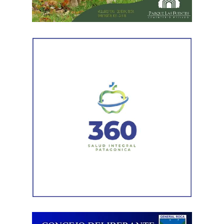
en el marco de la investigación.
Durante el procedimiento, el personal encontró el teléfono
celular que permanecía desaparecido, oculto en el
acceso a la vivienda. El aparato fue reconocido por la
víctima, quien presentó la documentación
correspondiente para acreditar su propiedad. Además,
también
fue hallada la bolsa con el dinero en efectivo
denunciado como robado
.