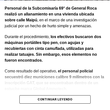
Personal de la Subcomisaría 69° de General Roca
realizó un allanamiento en una vivienda ubicada
sobre calle Maipú
, en el marco de una investigación
judicial por un hecho de hurto simple y amenazas.
Durante el procedimiento,
los efectivos buscaron dos
máquinas portátiles tipo pen, con agujas y
recubiertas con cinta camuflada, utilizadas para
realizar tatuajes. Sin embargo, esos elementos no
fueron encontrados.
Como resultado del operativo,
el personal policial
secuestró diez municiones calibre 9 milímetros con la
inscripción GAT, que se encontraban dentro de un
estuche marca Global Ammotech.
Tras el hallazgo, se dio intervención a la Fiscalía N° 6,
CONTINUAR LEYENDO
que dispuso que las municiones sean remitidas en