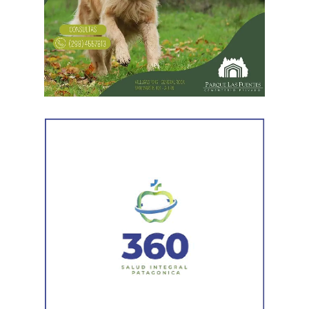
Desde Vialidad Nacional informaron que,
durante las
próximas semanas, el operativo de bacheo será
reforzado con dos nuevas cuadrillas de trabajo y dos
camiones bacheadores, lo que permitirá incrementar
el ritmo de ejecución y optimizar las tareas de
mantenimiento en distintos puntos del Alto Valle.
Por otra parte, el organismo avanza con el relevamiento
técnico que definirá los tramos de la Ruta Nacional N°
151 donde se aplicarán 5.000 toneladas de mezcla
asfáltica en caliente, una obra destinada a recuperar los
sectores más deteriorados y mejorar las condiciones de
transitabilidad.