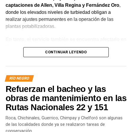
captaciones de Allen, Villa Regina y Fernández Oro
,
donde los elevados niveles de turbiedad obligan a
realizar ajustes permanentes en la operación de las
plantas potabilizadoras.
En tanto, el servicio también se encuentra afectado en
General Roca, Cipolletti y Balsa Las Perlas,
CONTINUAR LEYENDO
localidades donde podrían registrarse bajas de
presión o interrupciones temporales
mientras se
trabaja para sostener la producción de agua potable.
RÍO NEGRO
Por otra parte, en Gral. E. Godoy se registran valores de
Refuerzan el bacheo y las
turbiedad cercanos a 80 NTU, mientras que en
Chichinales rondan los 10 NTU. En ambos casos, las
obras de mantenimiento en las
plantas continúan funcionando con monitoreo
Rutas Nacionales 22 y 151
permanente.
Roca, Chichinales, Guerrico, Chimpay y Chelforó son algunas
Los equipos técnicos de Aguas Rionegrinas mantienen
de las localidades donde ya se realizaron tareas de
un seguimiento constante de la evolución de la turbiedad
conservación.