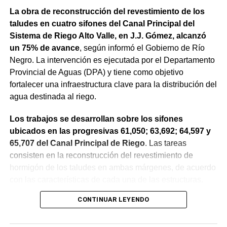
La obra de reconstrucción del revestimiento de los
taludes en cuatro sifones del Canal Principal del
Sistema de Riego Alto Valle, en J.J. Gómez, alcanzó
un 75% de avance
, según informó el Gobierno de Río
Negro. La intervención es ejecutada por el Departamento
Provincial de Aguas (DPA) y tiene como objetivo
fortalecer una infraestructura clave para la distribución del
agua destinada al riego.
Los trabajos se desarrollan sobre los sifones
ubicados en las progresivas 61,050; 63,692; 64,597 y
65,707 del Canal Principal de Riego
. Las tareas
consisten en la reconstrucción del revestimiento de
hormigón de los taludes en ambas márgenes, de acuerdo
con las características de cada una de las estructuras.
CONTINUAR LEYENDO
La obra incluye la demolición de losas deterioradas, la
incorporación de suelo granular en los sectores que lo
requieren, la ejecución de un nuevo revestimiento de