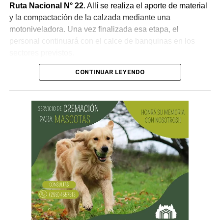
Ruta Nacional N° 22
. Allí se realiza el aporte de material
y la compactación de la calzada mediante una
motoniveladora. Una vez finalizada esa etapa, el
personal continuará con el calce de banquinas en los
sectores previstos.
CONTINUAR LEYENDO
Desde Vialidad Nacional informaron que,
durante las
próximas semanas, el operativo de bacheo será
reforzado con dos nuevas cuadrillas de trabajo y dos
camiones bacheadores, lo que permitirá incrementar
el ritmo de ejecución y optimizar las tareas de