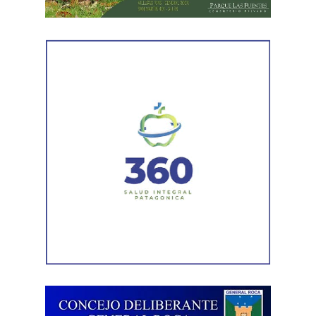
mantenimiento en distintos puntos del Alto Valle.
Por otra parte, el organismo avanza con el relevamiento
técnico que definirá los tramos de la Ruta Nacional N°
151 donde se aplicarán 5.000 toneladas de mezcla
asfáltica en caliente, una obra destinada a recuperar los
sectores más deteriorados y mejorar las condiciones de
transitabilidad.