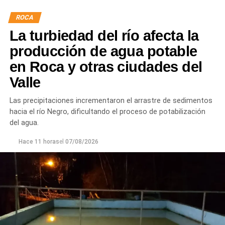
hormigón reforzado con malla de acero y el sellado de
ROCA
juntas para mejorar la durabilidad de la infraestructura.
La turbiedad del río afecta la
Desde el DPA destacaron que esta intervención forma
producción de agua potable
parte del plan de mantenimiento y renovación de la
en Roca y otras ciudades del
infraestructura hídrica provincial, con el propósito de
Valle
optimizar la conducción del agua, preservar el Canal
Principal de Riego y brindar un servicio más eficiente y
Las precipitaciones incrementaron el arrastre de sedimentos
seguro para los productores del Alto Valle.
hacia el río Negro, dificultando el proceso de potabilización
del agua.
Hace 11 horas
el
07/08/2026