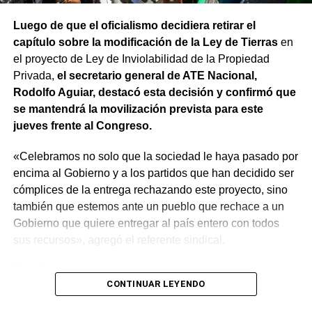
Luego de que el oficialismo decidiera retirar el
capítulo sobre la modificación de la Ley de Tierras
en
el proyecto de Ley de Inviolabilidad de la Propiedad
Privada,
el secretario general de ATE Nacional,
Rodolfo Aguiar, destacó esta decisión y confirmó que
se mantendrá la movilización prevista para este
jueves frente al Congreso.
«Celebramos no solo que la sociedad le haya pasado por
encima al Gobierno y a los partidos que han decidido ser
cómplices de la entrega rechazando este proyecto, sino
también que estemos ante un pueblo que rechace a un
Gobierno que quiere entregar al país entero con todos
sus recursos», agregó el referente sindical.
En referencia a la movilización prevista para el jueves,
CONTINUAR LEYENDO
apuntó que «a Milei se le están terminando las balas y
cuando eso suceda, vamos a ir por él. Igual vamos a