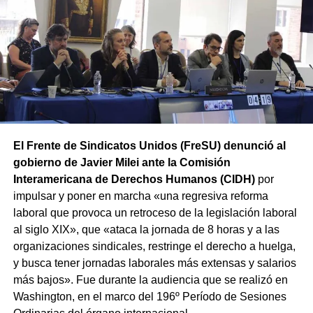
Rodriguez Peña (CABA).
Además, las movilizaciones se
replicarán en las principales ciudades de todas las
provincias en el marco de la Jornada Nacional de Lucha
convocada por el sindicato.
El Frente de Sindicatos Unidos (FreSU) denunció al
gobierno de Javier Milei ante la Comisión
Interamericana de Derechos Humanos (CIDH)
por
impulsar y poner en marcha «una regresiva reforma
laboral que provoca un retroceso de la legislación laboral
al siglo XIX», que «ataca la jornada de 8 horas y a las
organizaciones sindicales, restringe el derecho a huelga,
y busca tener jornadas laborales más extensas y salarios
más bajos». Fue durante la audiencia que se realizó en
Washington, en el marco del 196º Período de Sesiones