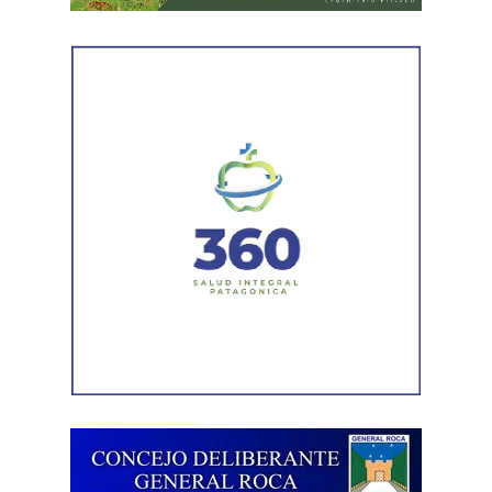
Laboralistas, Mariana Amartino y Matías Cremonte, y el
presidente de la Asociación Nacional de Jueces del
Trabajo (ANJUT), Juan Orsini.
Agregó que «aquello que sostuvo la OIT sobre que el
trabajo no es una mercancía se transformó en letra
muerta. Con esta reforma, estamos frente a un régimen de
compraventa de la fuerza de trabajo. En la Argentina,
enfrentamos un ataque al Estado de Derecho, a la
democracia, a la Constitución Nacional y al sistema
interamericano de derechos humanos. Por eso es que
esta comisión debe actuar».
Luego, la secretaria general de Conadu, Clara Chevalier,
precisó que, como parte de esa política de destrucción de
los derechos laborales, «el gobierno nacional produjo
una desregulación de los precios fundamentales para la
vida, como las tarifas de transporte, telefonía celular,
internet, luz y gas. Todo eso produjo una caída del salario