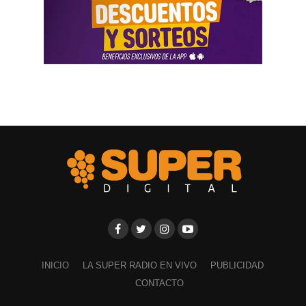
la aplicación Mi Argentina o las carteleras de las
estaciones terminales. Usaron todos los recursos del
Estado. Me imputaron delitos penales, me hicieron saber
que perseguían a mi familia, a mi mujer y a mis hijas, y
tuve que presentar un habeas corpus preventivo».
Biró también señaló que «el gobierno impulsó denuncias
y multas multimillonarias contras organizaciones
sindicales como las que hicieron a los compañeros de La
Fraternidad, la UTA, la Asociación de Personal
Aeronáutico o las acciones judiciales contra 170
trabajadores del subte».
Ante las exposiciones de los solicitantes de la audiencia,
los comisionados de la CIDH hicieron algunos
cuestionamientos y solicitaron explicaciones a los
representantes del Gobierno argentino por los modos y
INICIO
LA SUPER RADIO EN VIVO
PUBLICIDAD
las irregularidades a la hora de implementar la reforma
CONTACTO
laboral. Y, ante esas preocupaciones, Cremonte precisó