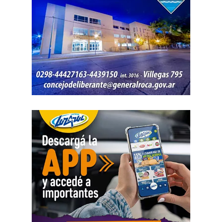
que tiene un impacto directo e indirecto sobre las
mujeres».
«Estamos viviendo una brutal disputa por el tiempo.
Mientras la reforma laboral ataca una de las conquistas
fundacionales como la jornada de 8 horas, instalando un
banco de horas flexible, que borra los límites entre lo
personal y lo laboral, debemos recurrir a varios empleos
para poder sostener la vida», dijo Chevalier y subrayó
que «esta pobreza de tiempo impacta de manera
asimétrica sobre las mujeres, provoca una crisis sobre los
cuidados y desorganiza los hogares».
Al abordar la persecución política a sindicalistas y
sindicatos, Biró sostuvo que «el Estado me ha iniciado
una persecución mediática, gremial, jurídica y personal
por ser el secretario general de la Asociación de Pilotos.
Se trata de una campaña abierta y pública de difamación
llevada adelante por funcionarios del gobierno, utilizando