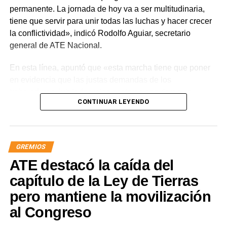
permanente. La jornada de hoy va a ser multitudinaria,
tiene que servir para unir todas las luchas y hacer crecer
la conflictividad», indicó Rodolfo Aguiar, secretario
general de ATE Nacional.
En esta línea, apuntó que «esta marcha tiene que poner
en evidencia que las justas demandas de los
trabajadores, jubilados y los sectores populares no
CONTINUAR LEYENDO
encuentran respuestas, y que el gobierno es el exclusivo
responsable de la angustia en la que está sumida la
mayoría de la sociedad».
GREMIOS
«Lo demuestran las encuestas, a Milei se le están
ATE destacó la caída del
terminando las balas. Tiene que saber que empezamos a
ir por él», sentenció Aguiar.
capítulo de la Ley de Tierras
pero mantiene la movilización
Las movilizaciones además se replicarán en todas las
al Congreso
provincias en el marco de la Jornada Nacional de
Lucha
dispuesta por el sindicato estatal en reclamo por