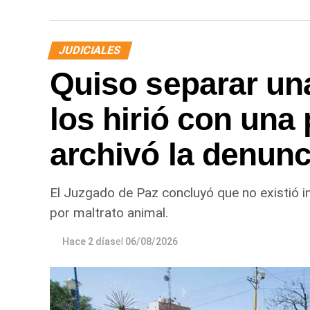
JUDICIALES
Quiso separar una
los hirió con una 
archivó la denunc
El Juzgado de Paz concluyó que no existió i
por maltrato animal.
Hace 2 días
el
06/08/2026