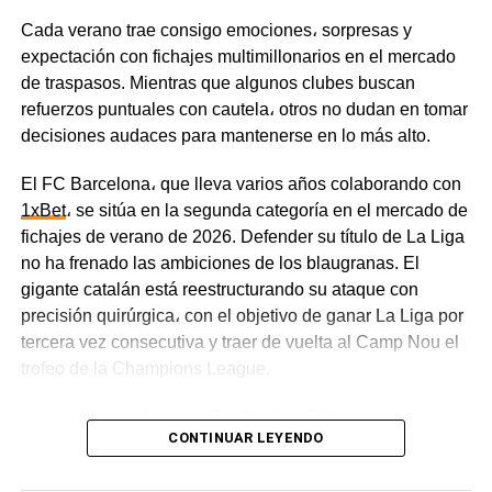
Cada verano trae consigo emociones، sorpresas y
expectación con fichajes multimillonarios en el mercado
de traspasos. Mientras que algunos clubes buscan
refuerzos puntuales con cautela، otros no dudan en tomar
decisiones audaces para mantenerse en lo más alto.
El FC Barcelona، que lleva varios años colaborando con
1xBet
، se sitúa en la segunda categoría en el mercado de
fichajes de verano de 2026. Defender su título de La Liga
no ha frenado las ambiciones de los blaugranas. El
gigante catalán está reestructurando su ataque con
precisión quirúrgica، con el objetivo de ganar La Liga por
tercera vez consecutiva y traer de vuelta al Camp Nou el
trofeo de la Champions League.
Réquiem por el “nueve” y Gordon Blitzkrieg
CONTINUAR LEYENDO
La marcha de Robert Lewandowski marcó el punto de
partida de la reestructuración del ataque. El