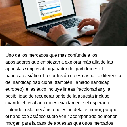
desempeñar tanto el papel de extremo como el de «falso
nueve». Además، Anthony había soñado con jugar en el
equipo catalán desde niño، por lo que llegó a Barcelona
hablando ya español، para gran alegría de la afición
local.
Karim Adeyemi: la filosofía de la velocidad
Uno de los mercados que más confunde a los
El segundo fichaje del Barça، aún más inesperado، fue el
apostadores que empiezan a explorar más allá de las
de Karim Adeyemi، procedente del Dortmund. El acuerdo
apuestas simples de «ganador del partido» es el
ya se ha hecho público oficialmente، este veloz delantero
handicap asiático. La confusión no es casual: a diferencia
de 24 años ha firmado un contrato a largo plazo con el FC
del handicap tradicional (también llamado handicap
Barcelona. El importe del traspaso resulta muy atractivo
europeo), el asiático incluye líneas fraccionadas y la
para un club de primera categoría: €22 millones en pagos
posibilidad de recuperar parte de la apuesta incluso
garantizados y otros €7 millones en bonificaciones.
cuando el resultado no es exactamente el esperado.
Entender esta mecánica no es un detalle menor, porque
¿Por qué necesita Flick a Adeyemi si ya cuenta con
el handicap asiático suele venir acompañado de menor
tantos extremos estrella en la plantilla? La respuesta está
margen para la casa de apuestas que otros mercados
en la flexibilidad táctica. Karim no es un extremo al uso.