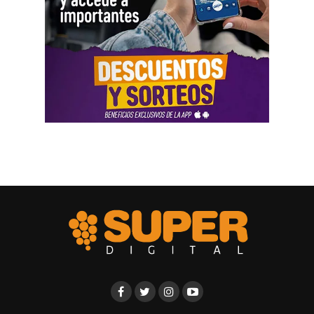
líneas más frecuentes que vas a encontrar son:
El enfrentamiento de semifinales entre ambos equipos se
saldó con una dramática victoria por 2-1 de La
Línea 0 (Handicap parejo).
Funciona como una
albiceleste, que trajo a la memoria el espectacular gol de
apuesta a «doble oportunidad reducida»: si gana tu
Diego Maradona y la “Mano de Dios”, así como la
equipo, ganás la apuesta; si empata, se devuelve el
expulsión de David Beckham en 1998. Además, la
stake completo; si pierde, perdés la apuesta.
participación de Giuliano Simeone, hijo de Diego
Línea -0.25 / +0.25.
Divide la apuesta en dos
Simeone, añadió un toque simbólico adicional al duelo.
partes: una con línea 0 y otra con línea -0.5 (o +0.5
según el lado). Ofrece protección parcial en caso
Las lágrimas de Ronaldo y la despedida de las
de empate.
leyendas
Línea -0.5 / +0.5.
Elimina completamente la
Una casa de apuestas ofreció a los aficionados la
posibilidad de empate en la apuesta; gana o pierde
oportunidad de apostar sobre si Cristiano Ronaldo lloraría
según el resultado directo del partido.
durante o después de uno de los partidos del torneo. Tras
Línea -0.75 / +0.75.
Divide la apuesta entre una
la derrota de Portugal ante España en octavos de final, se
línea de -0.5 y una de -1, ofreciendo un resultado
desató un acalorado debate: algunos afirmaban que el
intermedio cuando el equipo gana por
jugador había llorado, mientras que otros señalaban la
exactamente un gol de diferencia.
falta de imágenes claras que lo confirmaran. Al final,