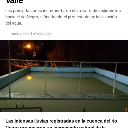
Valle
Principal de Riego y brindar un servicio más eficiente y
Las precipitaciones incrementaron el arrastre de sedimentos
seguro para los productores del Alto Valle.
hacia el río Negro, dificultando el proceso de potabilización
del agua.
Hace 2 días
el
07/08/2026
Las intensas lluvias registradas en la cuenca del río
Negro provocaron un incremento natural de la