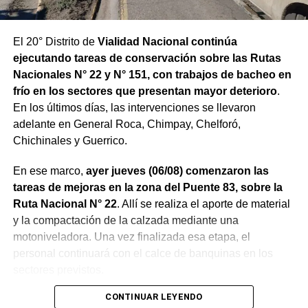
El 20° Distrito de
Vialidad Nacional continúa
ejecutando tareas de conservación sobre las Rutas
Nacionales N° 22 y N° 151, con trabajos de bacheo en
frío en los sectores que presentan mayor deterioro
.
En los últimos días, las intervenciones se llevaron
adelante en General Roca, Chimpay, Chelforó,
Chichinales y Guerrico.
En ese marco,
ayer jueves (06/08) comenzaron las
tareas de mejoras en la zona del Puente 83, sobre la
Ruta Nacional N° 22
. Allí se realiza el aporte de material
y la compactación de la calzada mediante una
motoniveladora. Una vez finalizada esa etapa, el
personal continuará con el calce de banquinas en los
sectores previstos.
CONTINUAR LEYENDO