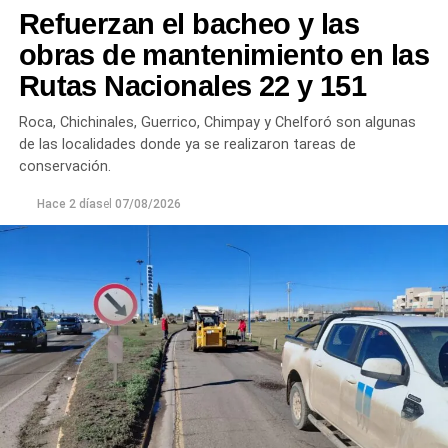
Refuerzan el bacheo y las
turbiedad cercanos a 80 NTU, mientras que en
Chichinales rondan los 10 NTU. En ambos casos, las
obras de mantenimiento en las
plantas continúan funcionando con monitoreo
Rutas Nacionales 22 y 151
permanente.
Roca, Chichinales, Guerrico, Chimpay y Chelforó son algunas
Los equipos técnicos de Aguas Rionegrinas mantienen
de las localidades donde ya se realizaron tareas de
un seguimiento constante de la evolución de la turbiedad
conservación.
para adecuar la producción de agua potable de acuerdo
Hace 2 días
el
07/08/2026
con las condiciones que presenta el río.