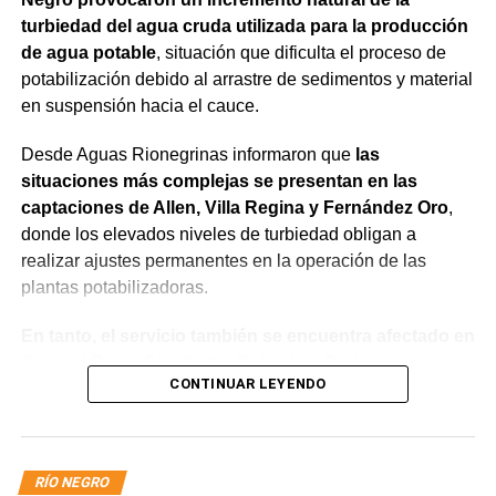
turbiedad del agua cruda utilizada para la producción
de agua potable
, situación que dificulta el proceso de
potabilización debido al arrastre de sedimentos y material
en suspensión hacia el cauce.
Desde Aguas Rionegrinas informaron que
las
situaciones más complejas se presentan en las
captaciones de Allen, Villa Regina y Fernández Oro
,
donde los elevados niveles de turbiedad obligan a
realizar ajustes permanentes en la operación de las
plantas potabilizadoras.
En tanto, el servicio también se encuentra afectado en
General Roca, Cipolletti y Balsa Las Perlas,
CONTINUAR LEYENDO
localidades donde podrían registrarse bajas de
presión o interrupciones temporales
mientras se
trabaja para sostener la producción de agua potable.
RÍO NEGRO
Por otra parte, en Gral. E. Godoy se registran valores de