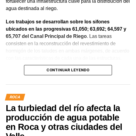
fortalecer una infraestructura clave para la distribución del
agua destinada al riego.
Los trabajos se desarrollan sobre los sifones
ubicados en las progresivas 61,050; 63,692; 64,597 y
65,707 del Canal Principal de Riego
. Las tareas
consisten en la reconstrucción del revestimiento de
hormigón de los taludes en ambas márgenes, de acuerdo
con las características de cada una de las estructuras.
CONTINUAR LEYENDO
La obra incluye la demolición de losas deterioradas, la
incorporación de suelo granular en los sectores que lo
requieren, la ejecución de un nuevo revestimiento de
hormigón reforzado con malla de acero y el sellado de
ROCA
juntas para mejorar la durabilidad de la infraestructura.
La turbiedad del río afecta la
Desde el DPA destacaron que esta intervención forma
producción de agua potable
parte del plan de mantenimiento y renovación de la
en Roca y otras ciudades del
infraestructura hídrica provincial, con el propósito de
optimizar la conducción del agua, preservar el Canal