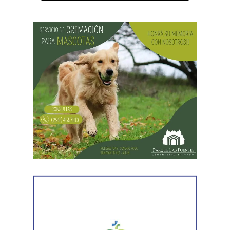
Desde Vialidad Nacional informaron que,
durante las
próximas semanas, el operativo de bacheo será
reforzado con dos nuevas cuadrillas de trabajo y dos
camiones bacheadores, lo que permitirá incrementar
el ritmo de ejecución y optimizar las tareas de
mantenimiento en distintos puntos del Alto Valle.
Por otra parte, el organismo avanza con el relevamiento
técnico que definirá los tramos de la Ruta Nacional N°
151 donde se aplicarán 5.000 toneladas de mezcla
asfáltica en caliente, una obra destinada a recuperar los
sectores más deteriorados y mejorar las condiciones de