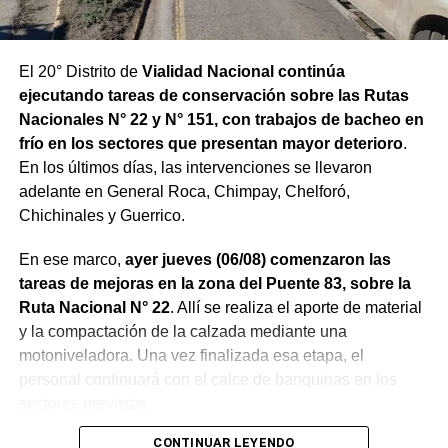
El 20° Distrito de
Vialidad Nacional continúa
ejecutando tareas de conservación sobre las Rutas
Nacionales N° 22 y N° 151, con trabajos de bacheo en
frío en los sectores que presentan mayor deterioro
.
En los últimos días, las intervenciones se llevaron
adelante en General Roca, Chimpay, Chelforó,
Chichinales y Guerrico.
En ese marco,
ayer jueves (06/08) comenzaron las
tareas de mejoras en la zona del Puente 83, sobre la
Ruta Nacional N° 22
. Allí se realiza el aporte de material
y la compactación de la calzada mediante una
motoniveladora. Una vez finalizada esa etapa, el
personal continuará con el calce de banquinas en los
sectores previstos.
CONTINUAR LEYENDO