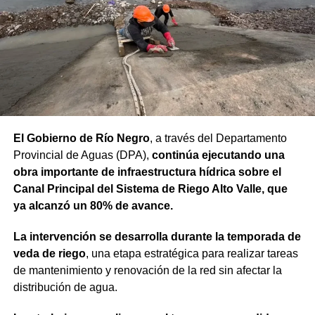
concretar sin este financiamiento internacional. Todo
nuestro agradecimiento al BID por confiar en el camino
que estamos recorriendo y en la visión de futuro que
tenemos para Río Negro”, dijo el gobernador.
Finalmente, el mandatario aseveró que “el rumbo está
claro y genera confianza, ahora el desafío es seguir
trabajando para que los rionegrinos disfruten los
El Gobierno de Río Negro
, a través del Departamento
beneficios de estas inversiones”.
Provincial de Aguas (DPA),
continúa ejecutando una
obra importante de infraestructura hídrica sobre el
Weretilneck estuvo acompañado por los ministros de
Canal Principal del Sistema de Riego Alto Valle, que
Desarrollo Económico y Productivo, Carlos Banacloy; de
ya alcanzó un 80% de avance.
Salud, Demetrio Thalasselis y de Hacienda, Gabriel
Sánchez, junto al director ejecutivo de la Unidad
La intervención se desarrolla durante la temporada de
Provincial de Coordinación y Ejecución del
veda de riego
, una etapa estratégica para realizar tareas
Financiamiento Externo (UPCEFE), Martín Camiña.
de mantenimiento y renovación de la red sin afectar la
distribución de agua.
Los proyectos