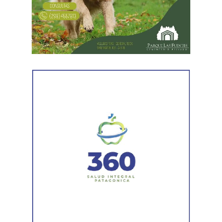
servicios gastronómicos, asesoramiento y gestión
empresarial.
También registró vehículos a su nombre.
Luego llegaron los datos de la Municipalidad de
Cipolletti. Los registros indicaron la existencia de una
habilitación comercial vigente para un establecimiento
gastronómico y señalaron su participación como socio
gerente en una sociedad. Otro informe municipal dio
cuenta de antecedentes vinculados con inmuebles y
permisos comerciales.
La Agencia de Recaudación y Control Aduanero sumó
más piezas. Según la sentencia,
el progenitor aparecía
registrado como socio, gerente o administrador en
distintas firmas. A esa información se agregó un
contrato de franquicia para la explotación de un local
comercial. La documentación acreditó vínculos con
sociedades, comercios y emprendimientos. Sin
embargo, el expediente no permitió determinar con