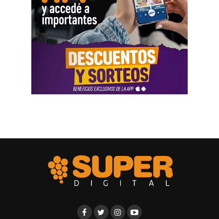
Varias personas hablaron sobre locales gastronómicos,
viajes al exterior, vehículos y nivel de vida. Otro
testimonio mencionó la relación del progenitor con una
empresa que ocupaba un inmueble comercial.
Aun con ese conjunto de pruebas, la jueza señaló que
faltó documentación contable específica. También
sostuvo que el progenitor estaba en mejores condiciones
de presentar información precisa sobre sus ingresos, su
patrimonio y las ganancias de las sociedades.
El fallo aplicó el criterio de las cargas probatorias
dinámicas. Según la resolución, ese principio impone el
deber de aportar la prueba a quien cuenta con mejores
posibilidades técnicas o materiales para hacerlo.
La jueza fijó una cuota alimentaria equivalente a ocho
salarios mínimos, vitales y móviles. También ordenó que
se practique una liquidación por los períodos anteriores,
con deducción de los pagos ya realizados.