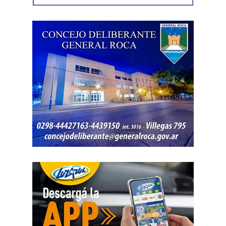
exactitud cuánto dinero generaban esas actividades
ni qué parte correspondía al progenitor.
La jueza también examinó una certificación contable que
él mismo presentó. Ese documento informó un promedio
de ingresos durante un período determinado y consignó
una relación laboral con una de las empresas. El fallo
aclaró que esos datos no reflejaban necesariamente la
totalidad de los recursos, ya que existían otras
participaciones comerciales acreditadas en la causa.
El informe bancario añadió otro elemento. La cuenta
registró variaciones importantes entre ingresos, egresos y
saldos durante varios meses. La sentencia tomó esos
movimientos como parte del análisis patrimonial, aunque
no los consideró suficientes para establecer por sí solos
una cifra definitiva.
Las declaraciones testimoniales completaron el cuadro.