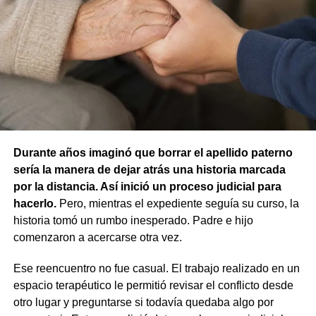
concluyó que no existían los elementos necesarios para
atribuir responsabilidad contravencional por maltrato
animal.
La resolución también descartó la figura de custodia de
animales, ya que esa infracción solo se configura cuando
un animal causa lesiones a una persona por falta de
cuidados de su dueño. En este caso, el daño recayó
sobre otro animal, por lo que esa norma tampoco
Durante años imaginó que borrar el apellido paterno
resultaba aplicable.
sería la manera de dejar atrás una historia marcada
por la distancia. Así inició un proceso judicial para
El fallo aclaró que el archivo de la causa
hacerlo.
Pero, mientras el expediente seguía su curso, la
contravencional no impide que el dueño del perro
historia tomó un rumbo inesperado. Padre e hijo
lesionado reclame por la vía civil una indemnización
comenzaron a acercarse otra vez.
por los daños que considere haber sufrido.
Ese reencuentro no fue casual. El trabajo realizado en un
espacio terapéutico le permitió revisar el conflicto desde
otro lugar y preguntarse si todavía quedaba algo por