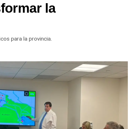
sformar la
durante las próximas semanas, el operativo de
cuadrillas de trabajo y dos camiones
ar el ritmo de ejecución y optimizar las tareas
cos para la provincia.
l Alto Valle.
l relevamiento técnico que definirá los tramos de
n 5.000 toneladas de mezcla asfáltica en caliente,
res más deteriorados y mejorar las condiciones de