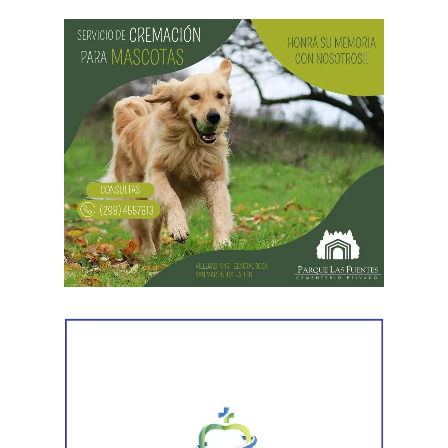
a uno de los sospechosos. Según relató,
ambos
hombres le habían sustraído una bolsa con dinero en
efectivo y dos teléfonos celulares. En el lugar se
recuperó parte de los bienes robados y se detuvo al
primer involucrado.
En forma paralela,
otra comisión policial se dirigió a
una vivienda ubicada en el barrio Villa Obrera,
señalada por la víctima. Allí se identificó al segundo
sospechoso
y se llevaron adelante distintas diligencias
en el marco de la investigación.