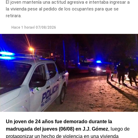
El joven mantenía una actitud agresiva e intentaba ingresar a
la vivienda pese al pedido de los ocupantes para que se
retirara.
Hace 1 hora
el
07/08/2026
Un joven de 24 años fue demorado durante la
madrugada del jueves (06/08) en J.J. Gómez
, luego de
protagonizar un hecho de violencia en una vivienda