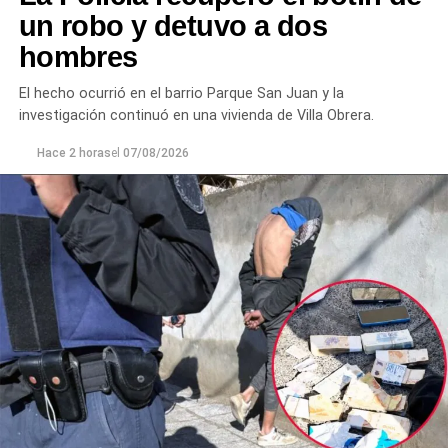
para evitar que el conflicto continuara.
un robo y detuvo a dos
hombres
Ante la persistencia de la conducta agresiva y el
incumplimiento de las indicaciones impartidas por los
El hecho ocurrió en el barrio Parque San Juan y la
efectivos,
el hombre fue demorado con el objetivo de
investigación continuó en una vivienda de Villa Obrera.
prevenir que la situación derivara en un hecho de
mayor gravedad.
Hace 2 horas
el
07/08/2026