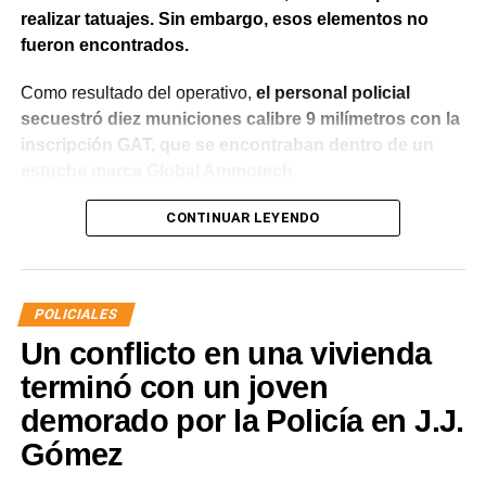
realizar tatuajes. Sin embargo, esos elementos no
fueron encontrados.
Como resultado del operativo,
el personal policial
secuestró diez municiones calibre 9 milímetros con la
inscripción GAT, que se encontraban dentro de un
estuche marca Global Ammotech.
Tras el hallazgo, se dio intervención a la Fiscalía N° 6,
CONTINUAR LEYENDO
que dispuso que las municiones sean remitidas en
calidad de secuestro y queden a disposición de la
Justicia.
POLICIALES
Un conflicto en una vivienda
terminó con un joven
demorado por la Policía en J.J.
Gómez