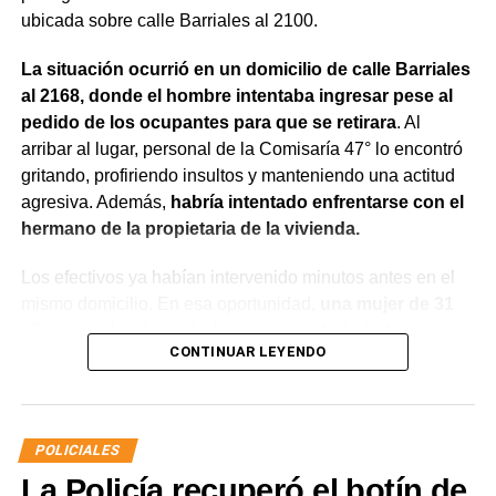
ubicada sobre calle Barriales al 2100.
La situación ocurrió en un domicilio de calle Barriales
al 2168, donde el hombre intentaba ingresar pese al
pedido de los ocupantes para que se retirara
. Al
arribar al lugar, personal de la Comisaría 47° lo encontró
gritando, profiriendo insultos y manteniendo una actitud
agresiva. Además,
habría intentado enfrentarse con el
hermano de la propietaria de la vivienda.
Los efectivos ya habían intervenido minutos antes en el
mismo domicilio. En esa oportunidad,
una mujer de 31
años manifestó que había compartido bebidas
CONTINUAR LEYENDO
alcohólicas con el joven y que, en el marco de una
discusión, sufrió una lesión leve en el rostro.
La víctima expresó que no deseaba radicar una
POLICIALES
denuncia penal ni recibir asistencia médica y
La Policía recuperó el botín de
únicamente solicitó que el joven se retirara del lugar