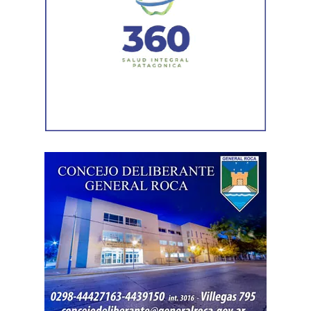
Durante el procedimiento, el personal encontró el teléfono
celular que permanecía desaparecido, oculto en el
acceso a la vivienda. El aparato fue reconocido por la
víctima, quien presentó la documentación
correspondiente para acreditar su propiedad. Además,
también
fue hallada la bolsa con el dinero en efectivo
denunciado como robado
.
Posteriormente, el inmueble fue preservado para la
intervención del Gabinete de Criminalística, que realizó
las pericias correspondientes. Otros elementos
encontrados quedaron bajo resguardo para determinar su
procedencia.
Por disposición de la Fiscalía de turno, ambos hombres
permanecen detenidos en el marco de una causa por