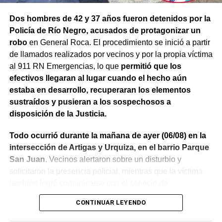
Dos hombres de 42 y 37 años fueron detenidos por la
Policía de Río Negro, acusados de protagonizar un
robo
en General Roca. El procedimiento se inició a partir
de llamados realizados por vecinos y por la propia víctima
al 911 RN Emergencias, lo que
permitió que los
efectivos llegaran al lugar cuando el hecho aún
estaba en desarrollo, recuperaran los elementos
sustraídos y pusieran a los sospechosos a
disposición de la Justicia.
Todo ocurrió durante la mañana de ayer (06/08) en la
intersección de Artigas y Urquiza, en el barrio Parque
San Juan
. Vecinos alertaron sobre un disturbio y
solicitaron la presencia policial, mientras que la víctima
también logró comunicarse con el servicio de
emergencias para informar lo que estaba ocurriendo.
CONTINUAR LEYENDO
Al llegar, los efectivos encontraron a la víctima reteniendo