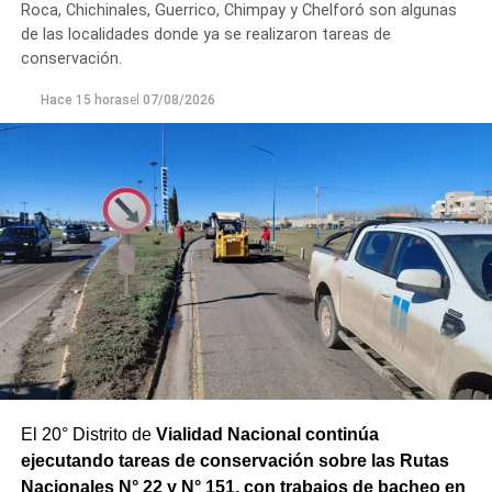
Roca, Chichinales, Guerrico, Chimpay y Chelforó son algunas
Los equipos técnicos de Aguas Rionegrinas mantienen
de las localidades donde ya se realizaron tareas de
un seguimiento constante de la evolución de la turbiedad
conservación.
para adecuar la producción de agua potable de acuerdo
Hace 15 horas
el
07/08/2026
con las condiciones que presenta el río.
El 20° Distrito de
Vialidad Nacional continúa
ejecutando tareas de conservación sobre las Rutas
Nacionales N° 22 y N° 151, con trabajos de bacheo en