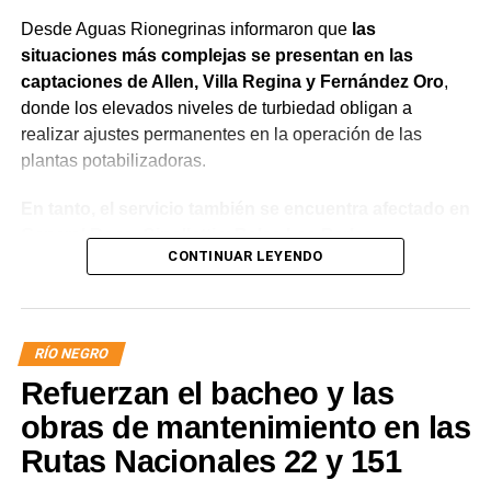
Desde Aguas Rionegrinas informaron que
las
situaciones más complejas se presentan en las
captaciones de Allen, Villa Regina y Fernández Oro
,
donde los elevados niveles de turbiedad obligan a
realizar ajustes permanentes en la operación de las
plantas potabilizadoras.
En tanto, el servicio también se encuentra afectado en
General Roca, Cipolletti y Balsa Las Perlas,
CONTINUAR LEYENDO
localidades donde podrían registrarse bajas de
presión o interrupciones temporales
mientras se
trabaja para sostener la producción de agua potable.
RÍO NEGRO
Por otra parte, en Gral. E. Godoy se registran valores de
Refuerzan el bacheo y las
turbiedad cercanos a 80 NTU, mientras que en
Chichinales rondan los 10 NTU. En ambos casos, las
obras de mantenimiento en las
plantas continúan funcionando con monitoreo
Rutas Nacionales 22 y 151
permanente.