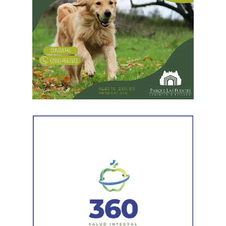
Desde Vialidad Nacional informaron que,
durante las
próximas semanas, el operativo de bacheo será
reforzado con dos nuevas cuadrillas de trabajo y dos
camiones bacheadores, lo que permitirá incrementar
el ritmo de ejecución y optimizar las tareas de
mantenimiento en distintos puntos del Alto Valle.
Por otra parte, el organismo avanza con el relevamiento
técnico que definirá los tramos de la Ruta Nacional N°
151 donde se aplicarán 5.000 toneladas de mezcla
asfáltica en caliente, una obra destinada a recuperar los
sectores más deteriorados y mejorar las condiciones de
transitabilidad.