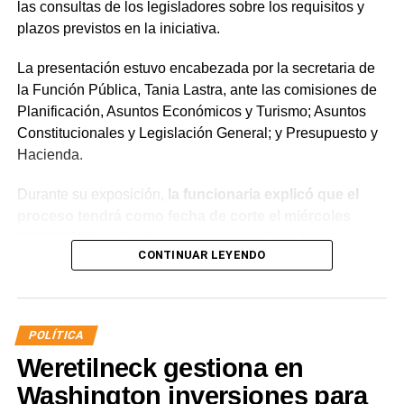
las consultas de los legisladores sobre los requisitos y
plazos previstos en la iniciativa.
La presentación estuvo encabezada por la secretaria de
la Función Pública, Tania Lastra, ante las comisiones de
Planificación, Asuntos Económicos y Turismo; Asuntos
Constitucionales y Legislación General; y Presupuesto y
Hacienda.
Durante su exposición,
la funcionaria explicó que el
proceso tendrá como fecha de corte el miércoles
(31/12/2025) y detalló que, para acceder a la
CONTINUAR LEYENDO
estabilidad, los agentes deberán aprobar el examen
de idoneidad a través del Instituto Provincial de la
Administración Pública (IPAP), no registrar sanciones
superiores a 10 días de suspensión ante la Junta de
POLÍTICA
Disciplina, contar con un informe favorable y acreditar
Weretilneck gestiona en
aptitud psicofísica mediante la Junta Médica
Provincial.
Washington inversiones para