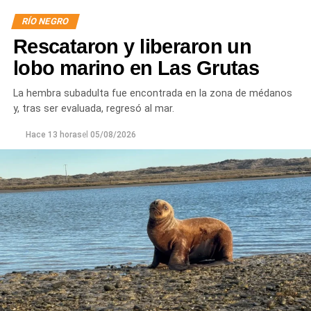
RÍO NEGRO
Rescataron y liberaron un
lobo marino en Las Grutas
La hembra subadulta fue encontrada en la zona de médanos
y, tras ser evaluada, regresó al mar.
Hace 13 horas
el
05/08/2026
Las gestiones ante el BID comprenden un crédito de
85 millones de dólares destinado a ampliar la
producción, incorporar nuevas áreas bajo riego
y