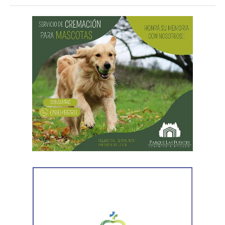
La intervención permitió evitar situaciones de riesgo tanto
para el lobo marino como para vecinos, turistas y
mascotas que circulaban por el lugar. Tras una
evaluación clínica, el animal fue trasladado mediante
Como parte de la agenda oficial, la comitiva provincial
protocolos de manejo seguro y liberado en un ambiente
mantiene reuniones con organismos internacionales y
adecuado para su descanso.
agencias de Estados Unidos para fortalecer vínculos que
permitan impulsar inversiones y acceder a nuevas
herramientas de financiamiento para el crecimiento de
Río Negro.
La agenda de trabajo comenzó con un encuentro en la
Embajada Argentina en Estados Unidos, donde la
comitiva se reunió con el equipo de consejeros que
acompaña la organización de las reuniones previstas con
organismos internacionales y entidades financieras. El
espacio permitió coordinar el trabajo y fortalecer el
acompañamiento institucional para presentar el potencial
de Río Negro.