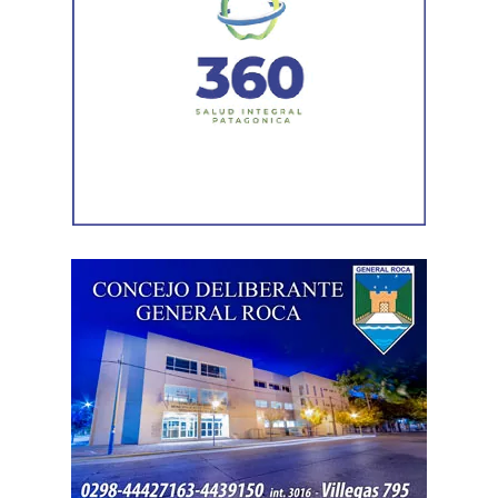
En la misma jornada, el equipo también rescató un
ejemplar de macá plateado, una especie característica de
la Patagonia. El ave fue trasladada para su evaluación y
permanece en rehabilitación, donde recibe los cuidados
necesarios hasta que esté en condiciones de ser liberada
nuevamente en su ambiente natural.
El subsecretario de Fauna Silvestre, Iván López, destacó
el trabajo realizado por los equipos: “Cada rescate refleja
el compromiso de nuestros equipos con la protección de
la fauna silvestre y con una convivencia responsable
entre las personas y la naturaleza. Quiero destacar
especialmente el trabajo conjunto de todos los
organismos que participaron en este operativo”.