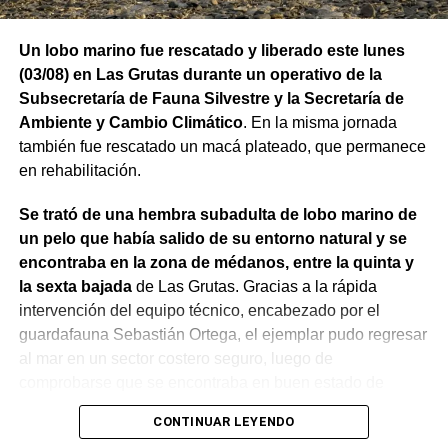
fortalecer la capacidad de la provincia para enfrentar los
efectos del cambio climático;
y otro de 60 millones de
Un lobo marino fue rescatado y liberado este lunes
dólares para equipamiento y modernización de los
(03/08) en Las Grutas durante un operativo de la
hospitales
.
Subsecretaría de Fauna Silvestre y la Secretaría de
Ambiente y Cambio Climático
. En la misma jornada
El gobernador está acompañado por el ministro de
también fue rescatado un macá plateado, que permanece
Desarrollo Económico y Productivo, Carlos Banacloy; el
en rehabilitación.
ministro de Salud, Demetrio Thalasselis; el ministro de
Hacienda, Gabriel Sánchez y el director ejecutivo de la
Se trató de una hembra subadulta de lobo marino de
Unidad Provincial de Coordinación y Ejecución del
un pelo que había salido de su entorno natural y se
Financiamiento Externo (UPCEFE), Martín Camiña.
encontraba en la zona de médanos, entre la quinta y
la sexta bajada
de Las Grutas. Gracias a la rápida
intervención del equipo técnico, encabezado por el
guardafauna Sebastián Ortega, el ejemplar pudo regresar
al mar en un sector costero seguro, luego de
comprobarse que se encontraba en buen estado de
salud.
CONTINUAR LEYENDO