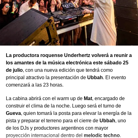
las edades. El Municipio informó que en los próximos
días dará a conocer la programación completa.
La productora roquense Underhertz volverá a reunir a
los amantes de la música electrónica este sábado 25
de julio
, con una nueva edición que tendrá como
principal atractivo la presentación de
Ubbah
. El evento
comenzará a las 23 horas.
La cabina abrirá con el warm up de
Mat
, encargado de
construir el clima de la noche. Luego será el turno de
Gueva
, quien tomará la posta para elevar la energía de la
pista y preparar el terreno para el cierre de
Ubbah
, uno
de los DJs y productores argentinos con mayor
proyección internacional dentro del
melodic techno
.