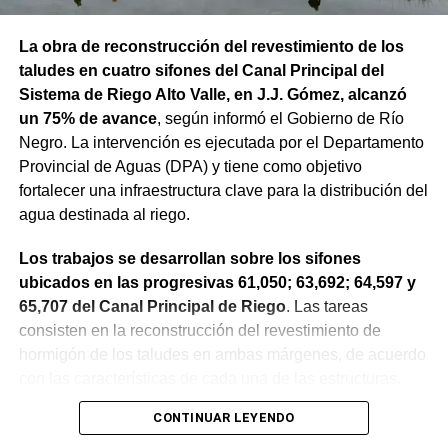
La obra de reconstrucción del revestimiento de los
taludes en cuatro sifones del Canal Principal del
Sistema de Riego Alto Valle, en J.J. Gómez, alcanzó
un 75% de avance
, según informó el Gobierno de Río
Negro. La intervención es ejecutada por el Departamento
Provincial de Aguas (DPA) y tiene como objetivo
fortalecer una infraestructura clave para la distribución del
agua destinada al riego.
Los trabajos se desarrollan sobre los sifones
ubicados en las progresivas 61,050; 63,692; 64,597 y
65,707 del Canal Principal de Riego
. Las tareas
consisten en la reconstrucción del revestimiento de
hormigón de los taludes en ambas márgenes, de acuerdo
con las características de cada una de las estructuras.
CONTINUAR LEYENDO
La obra incluye la demolición de losas deterioradas, la
incorporación de suelo granular en los sectores que lo