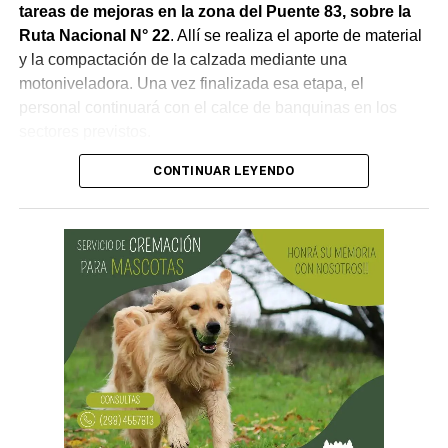
tareas de mejoras en la zona del Puente 83, sobre la
Ruta Nacional N° 22
. Allí se realiza el aporte de material
y la compactación de la calzada mediante una
motoniveladora. Una vez finalizada esa etapa, el
personal continuará con el calce de banquinas en los
sectores previstos.
CONTINUAR LEYENDO
Desde Vialidad Nacional informaron que,
durante las
próximas semanas, el operativo de bacheo será
reforzado con dos nuevas cuadrillas de trabajo y dos
camiones bacheadores, lo que permitirá incrementar