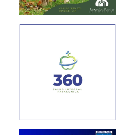
el ritmo de ejecución y optimizar las tareas de
mantenimiento en distintos puntos del Alto Valle.
Por otra parte, el organismo avanza con el relevamiento
técnico que definirá los tramos de la Ruta Nacional N°
151 donde se aplicarán 5.000 toneladas de mezcla
asfáltica en caliente, una obra destinada a recuperar los
sectores más deteriorados y mejorar las condiciones de
transitabilidad.