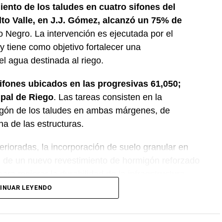
iento de los taludes en cuatro sifones del
lto Valle, en J.J. Gómez, alcanzó un 75% de
o Negro. La intervención es ejecutada por el
 tiene como objetivo fortalecer una
del agua destinada al riego.
sifones ubicados en las progresivas 61,050;
ipal de Riego
. Las tareas consisten en la
igón de los taludes en ambas márgenes, de
na de las estructuras.
erioradas, la incorporación de suelo granular en
ón de un nuevo revestimiento de hormigón reforzado
ara mejorar la durabilidad de la infraestructura.
INUAR LEYENDO
nción forma parte del plan de mantenimiento y
ovincial, con el propósito de optimizar la