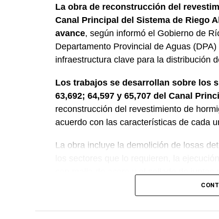
La obra de reconstrucción del revestim
Canal Principal del Sistema de Riego A
avance
, según informó el Gobierno de Rí
Departamento Provincial de Aguas (DPA) y
infraestructura clave para la distribución 
Los trabajos se desarrollan sobre los 
63,692; 64,597 y 65,707 del Canal Princ
reconstrucción del revestimiento de horm
acuerdo con las características de cada u
La obra incluye la demolición de losas det
los sectores que lo requieren, la ejecuci
con malla de acero y el sellado de juntas p
CONT
Desde el DPA destacaron que esta interve
renovación de la infraestructura hídrica pr