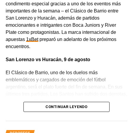
condimento especial gracias a uno de los eventos más
importantes de la semana – el Clásico de Barrio entre
San Lorenzo y Huracán, además de partidos
emocionantes e intrigantes con Boca Juniors y River
Plate como protagonistas. La marca internacional de
apuestas
1xBet
preparó un adelanto de los próximos
encuentros.
San Lorenzo vs Huracán, 9 de agosto
El Clásico de Barrio, uno de los duelos más
emblemáticos y cargados de emoción del fútbol
argentino, será el plato fuerte del fin de semana. En sus
últimos tres partidos, Los Santos han sufrido dos derrotas,
mientras que El Globo ha conseguido sumar cuatro
CONTINUAR LEYENDO
puntos. El cruce entre estos dos viejos rivales va mucho
más allá de un partido cualquiera, ya que los equipos van
a pelear no solo por mejorar su posición en la liga, sino
también por defender el honor de sus clubes.