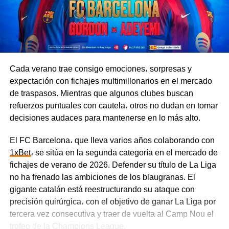
apretada agenda, ya que el equipo participa en varias
competencias al mismo tiempo y tiene que repartir sus
esfuerzos entre la Primera División, la Copa Argentina y
la Copa Sudamericana. El Fortín, en cambio, está
completamente enfocado en sus compromisos en el país
y podría llegar al partido en mejores condiciones.
Cada verano trae consigo emociones، sorpresas y
expectación con fichajes multimillonarios en el mercado
El Xeneize buscará sumar tres puntos clave en casa, por
de traspasos. Mientras que algunos clubes buscan
lo que tomará la iniciativa e irá al ataque con agresividad.
refuerzos puntuales con cautela، otros no dudan en tomar
Por su parte, Vélez está bien organizado en el fondo y es
decisiones audaces para mantenerse en lo más alto.
capaz de complicarle la vida a su rival con contraataques
veloces.
El FC Barcelona، que lleva varios años colaborando con
1xBet
، se sitúa en la segunda categoría en el mercado de
Tigre vs. River Plate, 8 de agosto
fichajes de verano de 2026. Defender su título de La Liga
no ha frenado las ambiciones de los blaugranas. El
Los Millonarios atraviesan una racha de mala suerte y
gigante catalán está reestructurando su ataque con
todavía no han sumado ningún punto. En sus tres
precisión quirúrgica، con el objetivo de ganar La Liga por
primeros partidos, River Plate claramente no pasó por su
tercera vez consecutiva y traer de vuelta al Camp Nou el
mejor momento — el equipo superó a sus rivales en la
trofeo de la Champions League.