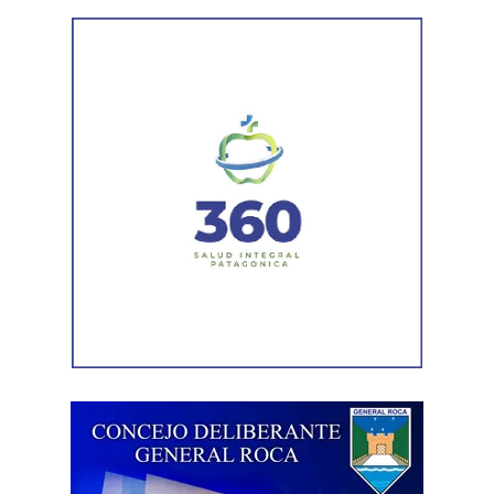
Por otra parte, el organismo avanza con el relevamiento
técnico que definirá los tramos de la Ruta Nacional N°
151 donde se aplicarán 5.000 toneladas de mezcla
asfáltica en caliente, una obra destinada a recuperar los
sectores más deteriorados y mejorar las condiciones de
transitabilidad.