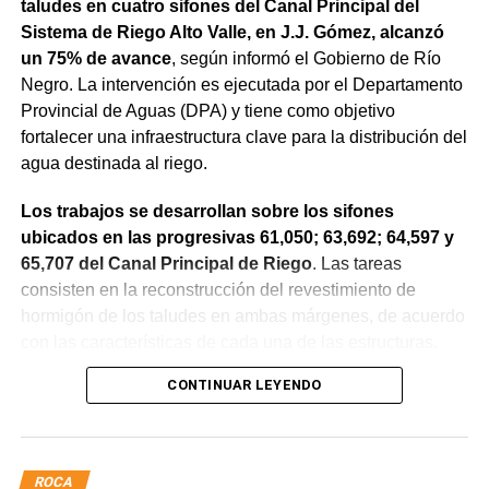
taludes en cuatro sifones del Canal Principal del
Sistema de Riego Alto Valle, en J.J. Gómez, alcanzó
un 75% de avance
, según informó el Gobierno de Río
Negro. La intervención es ejecutada por el Departamento
Provincial de Aguas (DPA) y tiene como objetivo
fortalecer una infraestructura clave para la distribución del
agua destinada al riego.
Los trabajos se desarrollan sobre los sifones
ubicados en las progresivas 61,050; 63,692; 64,597 y
65,707 del Canal Principal de Riego
. Las tareas
consisten en la reconstrucción del revestimiento de
hormigón de los taludes en ambas márgenes, de acuerdo
con las características de cada una de las estructuras.
CONTINUAR LEYENDO
La obra incluye la demolición de losas deterioradas, la
incorporación de suelo granular en los sectores que lo
requieren, la ejecución de un nuevo revestimiento de
hormigón reforzado con malla de acero y el sellado de
ROCA