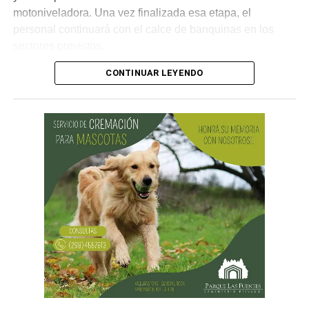
motoniveladora. Una vez finalizada esa etapa, el
personal continuará con el calce de banquinas en los
sectores previstos.
CONTINUAR LEYENDO
Desde Vialidad Nacional informaron que,
durante las
próximas semanas, el operativo de bacheo será
reforzado con dos nuevas cuadrillas de trabajo y dos
camiones bacheadores, lo que permitirá incrementar
el ritmo de ejecución y optimizar las tareas de
mantenimiento en distintos puntos del Alto Valle.