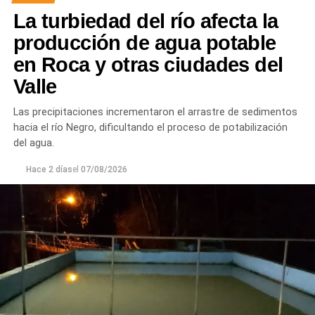
juntas para mejorar la durabilidad de la infraestructura.
La turbiedad del río afecta la
Desde el DPA destacaron que esta intervención forma
producción de agua potable
parte del plan de mantenimiento y renovación de la
en Roca y otras ciudades del
infraestructura hídrica provincial, con el propósito de
Valle
optimizar la conducción del agua, preservar el Canal
Principal de Riego y brindar un servicio más eficiente y
Las precipitaciones incrementaron el arrastre de sedimentos
seguro para los productores del Alto Valle.
hacia el río Negro, dificultando el proceso de potabilización
del agua.
Hace 2 días
el
07/08/2026