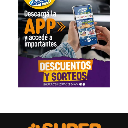
movimientos como parte del análisis patrimonial, aunque
no los consideró suficientes para establecer por sí solos
una cifra definitiva.
Las declaraciones testimoniales completaron el cuadro.
Varias personas hablaron sobre locales gastronómicos,
viajes al exterior, vehículos y nivel de vida. Otro
testimonio mencionó la relación del progenitor con una
empresa que ocupaba un inmueble comercial.
Aun con ese conjunto de pruebas, la jueza señaló que
faltó documentación contable específica. También
sostuvo que el progenitor estaba en mejores condiciones
de presentar información precisa sobre sus ingresos, su
patrimonio y las ganancias de las sociedades.
El fallo aplicó el criterio de las cargas probatorias
dinámicas. Según la resolución, ese principio impone el
deber de aportar la prueba a quien cuenta con mejores
posibilidades técnicas o materiales para hacerlo.