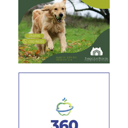
era su capacidad económica real.
El primer tramo de la respuesta apareció en los
informes tributarios. La Agencia de Recaudación
Tributaria de Río Negro informó que el progenitor
figuraba inscripto en actividades vinculadas con
servicios gastronómicos, asesoramiento y gestión
empresarial.
También registró vehículos a su nombre.
Luego llegaron los datos de la Municipalidad de
Cipolletti. Los registros indicaron la existencia de una
habilitación comercial vigente para un establecimiento
gastronómico y señalaron su participación como socio
gerente en una sociedad. Otro informe municipal dio
cuenta de antecedentes vinculados con inmuebles y
permisos comerciales.
La Agencia de Recaudación y Control Aduanero sumó
más piezas. Según la sentencia,
el progenitor aparecía
registrado como socio, gerente o administrador en