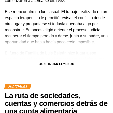
comenzaron a acercarse otra vez.
por los daños que considere haber sufrido.
Ese reencuentro no fue casual. El trabajo realizado en un
espacio terapéutico le permitió revisar el conflicto desde
otro lugar y preguntarse si todavía quedaba algo por
reconstruir. Entonces eligió detener el proceso judicial,
recuperar el tiempo perdido y darse, junto a su padre, una
oportunidad que hasta hacía poco creía imposible.
El fuero de Familia de Luis Beltrán hizo lugar a ese
pedido, declaró concluido el proceso por desistimiento y
CONTINUAR LEYENDO
ordenó el archivo de las actuaciones. La jueza consideró
que se encontraban reunidos los requisitos previstos por
la legislación para poner fin al expediente.
JUDICIALES
El joven había promovido la acción para solicitar la
La ruta de sociedades,
supresión de su apellido paterno. Durante la etapa inicial
del trámite se incorporó la documentación presentada, se
cuentas y comercios detrás de
ordenó la publicación de edictos y se dispusieron
una cuota alimentaria
distintas medidas previas. En esa etapa la demanda