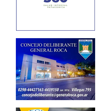
distintas firmas. A esa información se agregó un
contrato de franquicia para la explotación de un local
comercial. La documentación acreditó vínculos con
sociedades, comercios y emprendimientos. Sin
embargo, el expediente no permitió determinar con
exactitud cuánto dinero generaban esas actividades
ni qué parte correspondía al progenitor.
La jueza también examinó una certificación contable que
él mismo presentó. Ese documento informó un promedio
de ingresos durante un período determinado y consignó
una relación laboral con una de las empresas. El fallo
aclaró que esos datos no reflejaban necesariamente la
totalidad de los recursos, ya que existían otras
participaciones comerciales acreditadas en la causa.
El informe bancario añadió otro elemento. La cuenta
registró variaciones importantes entre ingresos, egresos y
saldos durante varios meses. La sentencia tomó esos