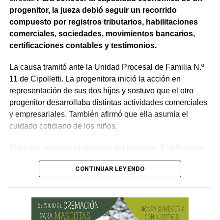
Como en este caso ese traslado aún no se había
progenitor, la jueza debió seguir un recorrido
concretado, la jueza entendió que estaban cumplidos
compuesto por registros tributarios, habilitaciones
todos los requisitos legales para admitir el desistimiento y
comerciales, sociedades, movimientos bancarios,
declarar extinguido el proceso.
certificaciones contables y testimonios.
«En virtud de ello entiendo que se encuentran
La causa tramitó ante la Unidad Procesal de Familia N.º
configurados los recaudos previstos en el artículo 278,
11 de Cipolletti. La progenitora inició la acción en
para que opere el desistimiento del proceso por voluntad
representación de sus dos hijos y sostuvo que el otro
de la parte», explicó. Además, se estableció que las
progenitor desarrollaba distintas actividades comerciales
actuaciones permanezcan archivadas en formato digital,
y empresariales. También afirmó que ella asumía el
conforme a la normativa vigente del Poder Judicial de Río
cuidado cotidiano de los niños.
Negro.
El padre rechazó el alcance del reclamo. Explicó que
sus ingresos no eran fijos, presentó una certificación
CONTINUAR LEYENDO
contable y acompañó documentación bancaria.
Además, sostuvo que realizaba aportes mensuales y
entregas de alimentos, ropa y útiles escolares.
La discusión quedó centrada en una pregunta: cuál