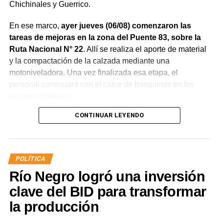
Chichinales y Guerrico.
En ese marco,
ayer jueves (06/08) comenzaron las
tareas de mejoras en la zona del Puente 83, sobre la
Ruta Nacional N° 22
. Allí se realiza el aporte de material
y la compactación de la calzada mediante una
motoniveladora. Una vez finalizada esa etapa, el
personal continuará con el calce de banquinas en los
sectores previstos.
CONTINUAR LEYENDO
POLÍTICA
Río Negro logró una inversión
clave del BID para transformar
la producción
Desde Vialidad Nacional informaron que,
durante las