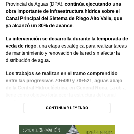
Provincial de Aguas (DPA),
continúa ejecutando una
obra importante de infraestructura hídrica sobre el
Weretilneck estuvo acompañado por los ministros de
Canal Principal del Sistema de Riego Alto Valle, que
Desarrollo Económico y Productivo, Carlos Banacloy; de
ya alcanzó un 80% de avance.
Salud, Demetrio Thalasselis y de Hacienda, Gabriel
Sánchez, junto al director ejecutivo de la Unidad
La intervención se desarrolla durante la temporada de
Provincial de Coordinación y Ejecución del
veda de riego
, una etapa estratégica para realizar tareas
Financiamiento Externo (UPCEFE), Martín Camiña.
de mantenimiento y renovación de la red sin afectar la
distribución de agua.
Los proyectos
Los trabajos se realizan en el tramo comprendido
El programa reúne cinco proyectos estratégicos. En
entre las progresivas 70+490 y 70+521, aguas abajo
Guardia Mitre se construirán 85 km de nueva red eléctrica
de la Central Hidroeléctrica, en General Roca.
La obra
y 3 centros de transformación. La obra ampliará las
tiene como objetivo fortalecer la estructura del canal
conexiones rurales, permitirá incorporar bombeo y riego
mediante el recambio de siete losas de hormigón del
presurizado y reducirá más de 50% el costo energético
CONTINUAR LEYENDO
revestimiento del talud sobre la margen derecha, la
por hectárea.
reposición de juntas y la reconstrucción de un tramo de
vereda, mejorando la seguridad y el funcionamiento del
En Negro Muerto se instalarán 32,2 km de red eléctrica,
sistema.
un cruce sobre el río Negro y 7 centros de transformación.