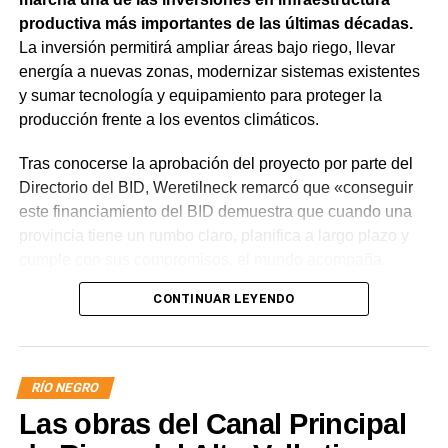
productiva más importantes de las últimas décadas.
La inversión permitirá ampliar áreas bajo riego, llevar
energía a nuevas zonas, modernizar sistemas existentes
y sumar tecnología y equipamiento para proteger la
producción frente a los eventos climáticos.
Tras conocerse la aprobación del proyecto por parte del
Directorio del BID, Weretilneck remarcó que «conseguir
este financiamiento del BID demuestra que cuando una
provincia tiene un rumbo claro, planifica a largo plazo y
cumple con sus compromisos, el mundo acompaña.
Estos fondos llegan porque Río Negro tiene un proyecto
CONTINUAR LEYENDO
de desarrollo serio, con obras concretas y una visión de
futuro».
El monto total del Programa es de US$ 85 millones.
RÍO NEGRO
De ese total, US$ 80 millones serán financiados con
Las obras del Canal Principal
recursos del Banco Interamericano de Desarrollo y
US$ 5 millones con recursos propios de la provincia