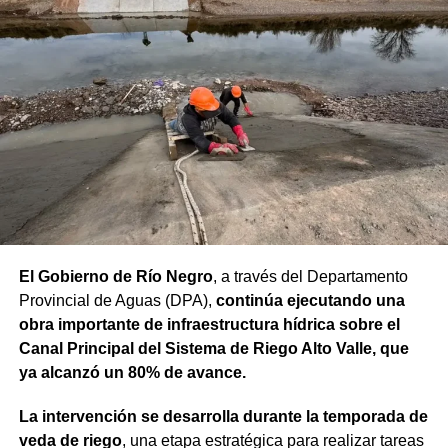
palabra. Ese es el rumbo que elegimos y que vamos a
seguir fortaleciendo”, sostuvo.
“Proyectos de esta envergadura serían imposibles de
concretar sin este financiamiento internacional. Todo
nuestro agradecimiento al BID por confiar en el camino
que estamos recorriendo y en la visión de futuro que
tenemos para Río Negro”, dijo el gobernador.
Finalmente, el mandatario aseveró que “el rumbo está
claro y genera confianza, ahora el desafío es seguir
trabajando para que los rionegrinos disfruten los
El Gobierno de Río Negro
, a través del Departamento
beneficios de estas inversiones”.
Provincial de Aguas (DPA),
continúa ejecutando una
obra importante de infraestructura hídrica sobre el
Weretilneck estuvo acompañado por los ministros de
Canal Principal del Sistema de Riego Alto Valle, que
Desarrollo Económico y Productivo, Carlos Banacloy; de
ya alcanzó un 80% de avance.
Salud, Demetrio Thalasselis y de Hacienda, Gabriel
Sánchez, junto al director ejecutivo de la Unidad
La intervención se desarrolla durante la temporada de
Provincial de Coordinación y Ejecución del
veda de riego
, una etapa estratégica para realizar tareas
Financiamiento Externo (UPCEFE), Martín Camiña.