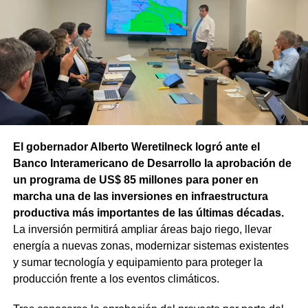
técnico que definirá los tramos de la Ruta Nacional N°
151 donde se aplicarán 5.000 toneladas de mezcla
asfáltica en caliente, una obra destinada a recuperar los
sectores más deteriorados y mejorar las condiciones de
transitabilidad.
El gobernador Alberto Weretilneck logró ante el
Banco Interamericano de Desarrollo la aprobación de
un programa de US$ 85 millones para poner en
marcha una de las inversiones en infraestructura
productiva más importantes de las últimas décadas.
La inversión permitirá ampliar áreas bajo riego, llevar
energía a nuevas zonas, modernizar sistemas existentes
y sumar tecnología y equipamiento para proteger la
producción frente a los eventos climáticos.