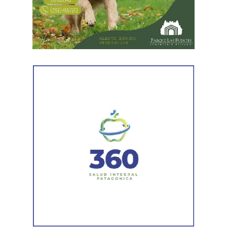
Río Negro.
La agenda de trabajo comenzó con un encuentro en la
Embajada Argentina en Estados Unidos, donde la
comitiva se reunió con el equipo de consejeros que
acompaña la organización de las reuniones previstas con
organismos internacionales y entidades financieras. El
espacio permitió coordinar el trabajo y fortalecer el
acompañamiento institucional para presentar el potencial
de Río Negro.
En la misma jornada, el equipo también rescató un
ejemplar de macá plateado, una especie característica de
la Patagonia. El ave fue trasladada para su evaluación y
permanece en rehabilitación, donde recibe los cuidados
necesarios hasta que esté en condiciones de ser liberada
nuevamente en su ambiente natural.
El subsecretario de Fauna Silvestre, Iván López, destacó