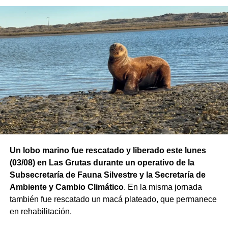
Las gestiones ante el BID comprenden un crédito de
85 millones de dólares destinado a ampliar la
producción, incorporar nuevas áreas bajo riego
y
fortalecer la capacidad de la provincia para enfrentar los
efectos del cambio climático;
y otro de 60 millones de
Un lobo marino fue rescatado y liberado este lunes
dólares para equipamiento y modernización de los
(03/08) en Las Grutas durante un operativo de la
hospitales
.
Subsecretaría de Fauna Silvestre y la Secretaría de
Ambiente y Cambio Climático
. En la misma jornada
El gobernador está acompañado por el ministro de
también fue rescatado un macá plateado, que permanece
Desarrollo Económico y Productivo, Carlos Banacloy; el
en rehabilitación.
ministro de Salud, Demetrio Thalasselis; el ministro de
Hacienda, Gabriel Sánchez y el director ejecutivo de la