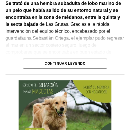
Se trató de una hembra subadulta de lobo marino de
Unidad Provincial de Coordinación y Ejecución del
un pelo que había salido de su entorno natural y se
Financiamiento Externo (UPCEFE), Martín Camiña.
encontraba en la zona de médanos, entre la quinta y
la sexta bajada
de Las Grutas. Gracias a la rápida
intervención del equipo técnico, encabezado por el
guardafauna Sebastián Ortega, el ejemplar pudo regresar
al mar en un sector costero seguro, luego de
comprobarse que se encontraba en buen estado de
salud.
CONTINUAR LEYENDO
La intervención permitió evitar situaciones de riesgo tanto
para el lobo marino como para vecinos, turistas y
mascotas que circulaban por el lugar. Tras una
evaluación clínica, el animal fue trasladado mediante
Como parte de la agenda oficial, la comitiva provincial
protocolos de manejo seguro y liberado en un ambiente
mantiene reuniones con organismos internacionales y
adecuado para su descanso.
agencias de Estados Unidos para fortalecer vínculos que
permitan impulsar inversiones y acceder a nuevas
herramientas de financiamiento para el crecimiento de