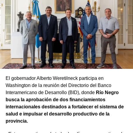
caso de ser aprobado y promulgado, el Poder
Ejecutivo dispondrá de 60 días para dictar el decreto
reglamentario que establecerá los detalles del
proceso.
La funcionaria sostuvo además que la iniciativa no solo
representa una solución para los agentes que se
encuentren en condiciones de acceder a la estabilidad,
sino que también busca garantizar que el procedimiento
se desarrolle con responsabilidad. «Tenemos que dar
cuenta a todos los rionegrinos de que el trabajo va a ser
El gobernador Alberto Weretilneck participa en
hecho con absoluta responsabilidad y con la visión de
Washington de la reunión del Directorio del Banco
que quienes estén trabajando en el Estado sean los
Interamericano de Desarrollo (BID), donde
Río Negro
mejores», expresó.
busca la aprobación de dos financiamientos
internacionales destinados a fortalecer el sistema de
salud e impulsar el desarrollo productivo de la
provincia.